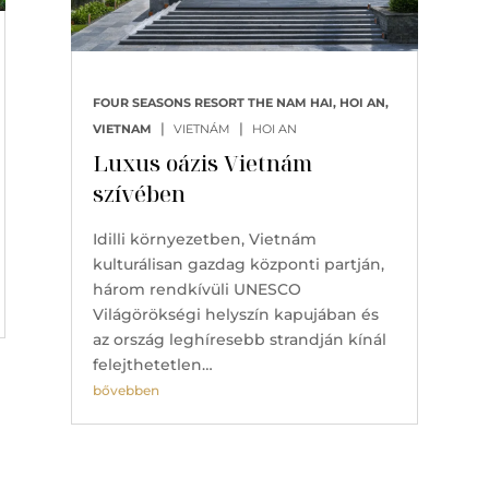
FOUR SEASONS RESORT THE NAM HAI, HOI AN,
|
|
VIETNAM
VIETNÁM
HOI AN
Luxus oázis Vietnám
szívében
Idilli környezetben, Vietnám
kulturálisan gazdag központi partján,
három rendkívüli UNESCO
Világörökségi helyszín kapujában és
az ország leghíresebb strandján kínál
felejthetetlen…
bővebben