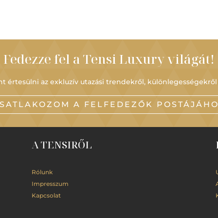
Fedezze fel a Tensi Luxury világát!
t értesülni az exkluzív utazási trendekről, különlegességekről
SATLAKOZOM A FELFEDEZŐK POSTÁJÁH
A TENSIRŐL
Rólunk
Impresszum
Kapcsolat