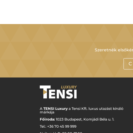
Szeretnék elsőkén
C
A
TENSI Luxury
a Tensi Kft. luxus utazást kínáló
márkája
Főiroda:
1023 Budapest,
Komjádi Béla u. 1.
Tel.: +
36 70 45 99 999