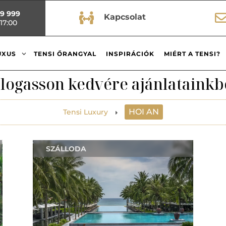
99 999

Kapcsolat
17:00
3
UXUS
TENSI ŐRANGYAL
INSPIRÁCIÓK
MIÉRT A TENSI?
logasson kedvére ajánlatainkb
HOI AN
Tensi Luxury
E
SZÁLLODA