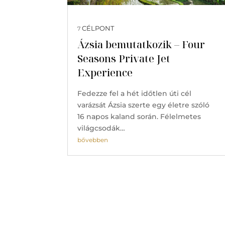
CÉLPONT
7
Ázsia bemutatkozik – Four
Seasons Private Jet
Experience
Fedezze fel a hét időtlen úti cél
varázsát Ázsia szerte egy életre szóló
16 napos kaland során. Félelmetes
világcsodák…
bővebben