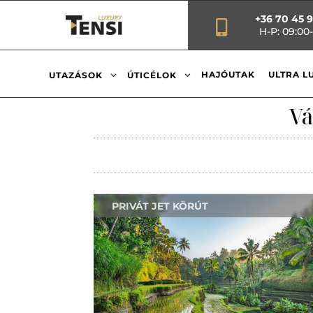
+36 70 45 

H-P: 09:00-
3
3
HAJÓUTAK
ULTRA L
UTAZÁSOK
ÚTICÉLOK
Vá
PRIVÁT JET KÖRÚT