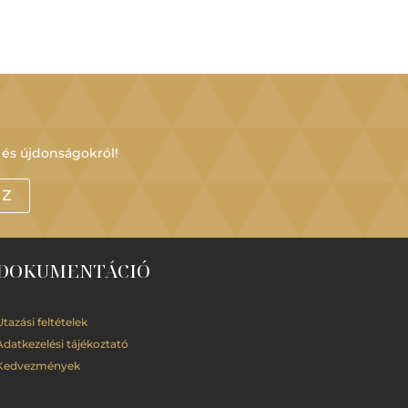
 és újdonságokról!
OZ
DOKUMENTÁCIÓ
Utazási feltételek
Adatkezelési
tájékoztató
Kedvezmények