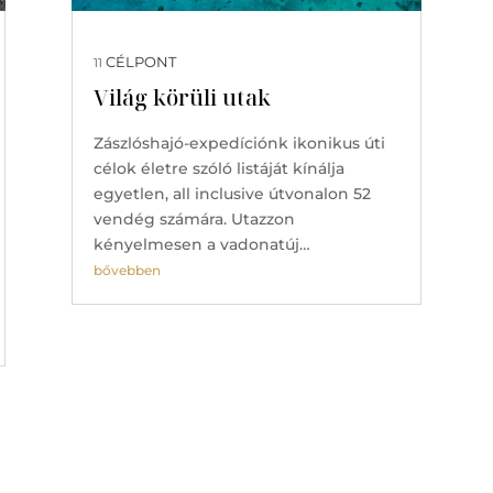
CÉLPONT
11
Világ körüli utak
Zászlóshajó-expedíciónk ikonikus úti
célok életre szóló listáját kínálja
egyetlen, all inclusive útvonalon 52
vendég számára. Utazzon
kényelmesen a vadonatúj…
bővebben