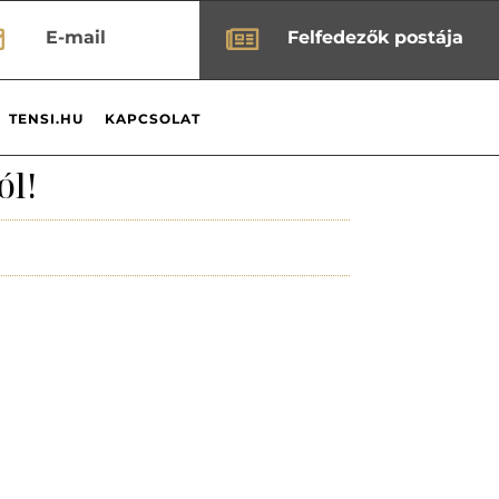


E-mail
Felfedezők postája
TENSI.HU
KAPCSOLAT
ól!