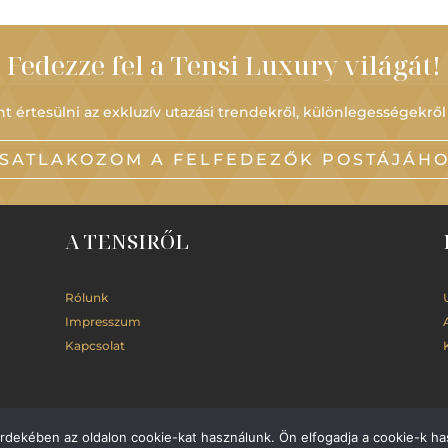
Fedezze fel a Tensi Luxury világát!
t értesülni az exkluzív utazási trendekről, különlegességekről
SATLAKOZOM A FELFEDEZŐK POSTÁJÁH
A TENSIRŐL
Rólunk
Impresszum
Kapcsolat
érdekében az oldalon cookie-kat használunk. Ön elfogadja a cookie-k ha