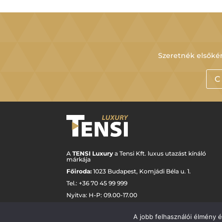
Szeretnék elsőkén
C
A
TENSI Luxury
a Tensi Kft. luxus utazást kínáló
márkája
Főiroda:
1023 Budapest,
Komjádi Béla u. 1.
Tel.: +
36 70 45 99 999
Nyitva: H-P: 09.00-17.00
luxury@tensi.hu
A jobb felhasználói élmény 