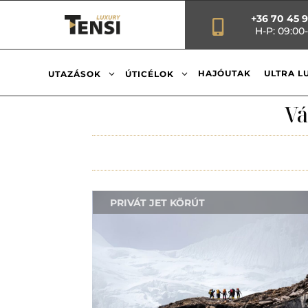
+36 70 45 

H-P: 09:00-
3
3
HAJÓUTAK
ULTRA L
UTAZÁSOK
ÚTICÉLOK
Vá
PRIVÁT JET KÖRÚT