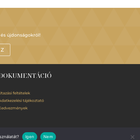
 és újdonságokról!
OZ
DOKUMENTÁCIÓ
Utazási feltételek
Adatkezelési
tájékoztató
Kedvezmények
sználatát?
Igen
Nem