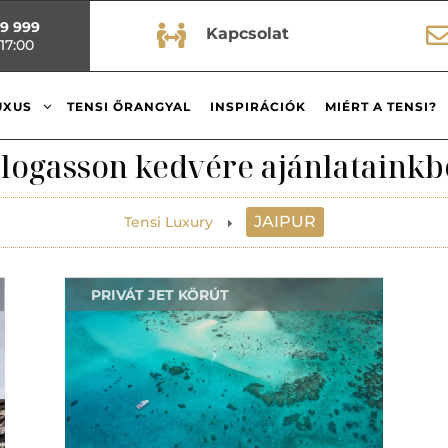
99 999

Kapcsolat
17:00
3
UXUS
TENSI ŐRANGYAL
INSPIRÁCIÓK
MIÉRT A TENSI?
logasson kedvére ajánlatainkb
JAIPUR
Tensi Luxury
E
PRIVÁT JET KÖRÚT