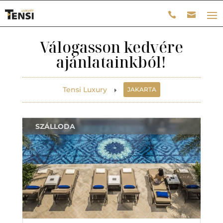
Válogasson kedvére
ajánlatainkból!
Tensi Luxury
JAKARTA
E
SZÁLLODA