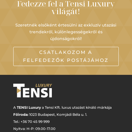
Fedezze fel a Tensi Luxury
világát!
Szeretnék elsőként értesülni az exkluzív utazási
trendekről, különlegességekről és
újdonságokról!
CSATLAKOZOM A
FELFEDEZŐK POSTÁJÁHOZ
A
TENSI Luxury
a Tensi Kft. luxus utazást kínáló márkája
Főiroda:
1023 Budapest,
Komjádi Béla u. 1.
Tel.: +
36 70 45 99 999
Nyitva: H-P: 09.00-17.00