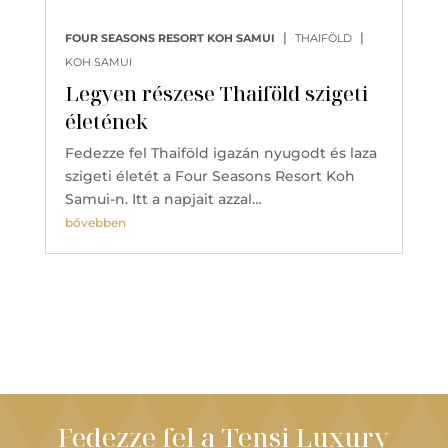
|
|
FOUR SEASONS RESORT KOH SAMUI
THAIFÖLD
KOH SAMUI
Legyen részese Thaiföld szigeti
életének
Fedezze fel Thaiföld igazán nyugodt és laza
szigeti életét a Four Seasons Resort Koh
Samui-n. Itt a napjait azzal…
bővebben
Fedezze fel a Tensi Luxury