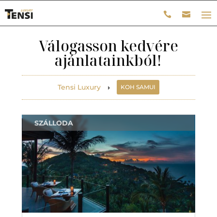
Válogasson kedvére
ajánlatainkból!
Tensi Luxury
KOH SAMUI
E
SZÁLLODA