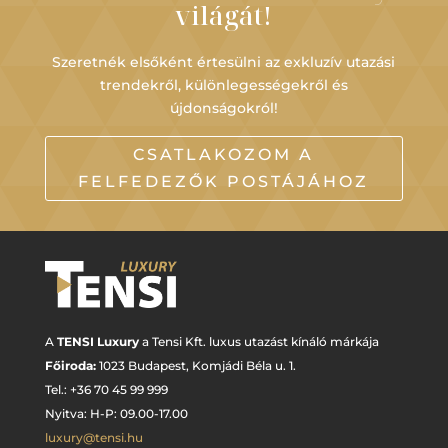
világát!
Szeretnék elsőként értesülni az exkluzív utazási
trendekről, különlegességekről és
újdonságokról!
CSATLAKOZOM A
FELFEDEZŐK POSTÁJÁHOZ
A
TENSI Luxury
a Tensi Kft. luxus utazást kínáló márkája
Főiroda:
1023 Budapest,
Komjádi Béla u. 1.
Tel.: +
36 70 45 99 999
Nyitva: H-P: 09.00-17.00
luxury@tensi.hu