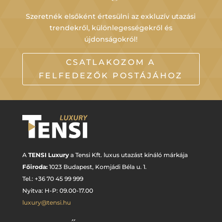
Szeretnék elsőként értesülni az exkluzív utazási
trendekről, különlegességekről és
újdonságokról!
CSATLAKOZOM A
FELFEDEZŐK POSTÁJÁHOZ
A
TENSI Luxury
a Tensi Kft. luxus utazást kínáló márkája
Főiroda:
1023 Budapest,
Komjádi Béla u. 1.
Tel.: +
36 70 45 99 999
Nyitva: H-P: 09.00-17.00
luxury@tensi.hu