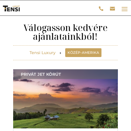
Válogasson kedvére
ajánlatainkból!
Tensi Luxury
KÖZÉP-AMERIKA
E
PRIVÁT JET KÖRÚT