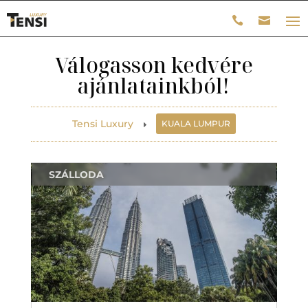
Válogasson kedvére
ajánlatainkból!
Tensi Luxury
KUALA LUMPUR
E
SZÁLLODA