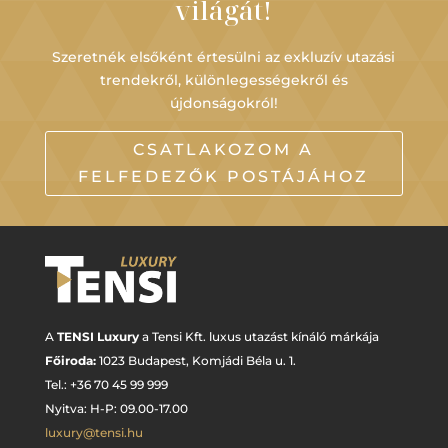
világát!
Szeretnék elsőként értesülni az exkluzív utazási
trendekről, különlegességekről és
újdonságokról!
CSATLAKOZOM A
FELFEDEZŐK POSTÁJÁHOZ
A
TENSI Luxury
a Tensi Kft. luxus utazást kínáló márkája
Főiroda:
1023 Budapest,
Komjádi Béla u. 1.
Tel.: +
36 70 45 99 999
Nyitva: H-P: 09.00-17.00
luxury@tensi.hu