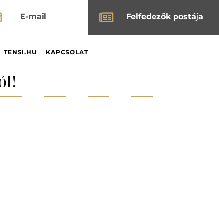


E-mail
Felfedezők postája
TENSI.HU
KAPCSOLAT
ól!