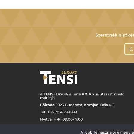
Szeretnék elsőkén
C
A
TENSI Luxury
a Tensi Kft. luxus utazást kínáló
márkája
Főiroda:
1023 Budapest,
Komjádi Béla u. 1.
Tel.: +
36 70 45 99 999
Nyitva: H-P: 09.00-17.00
luxury@tensi.hu
A jobb felhasználói élmény 