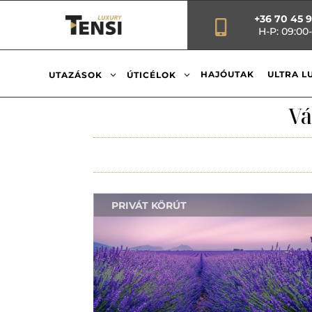
+36 70 45 

H-P: 09:00-
3
3
HAJÓUTAK
ULTRA L
UTAZÁSOK
ÚTICÉLOK
Vá
PRIVÁT KÖRÚT