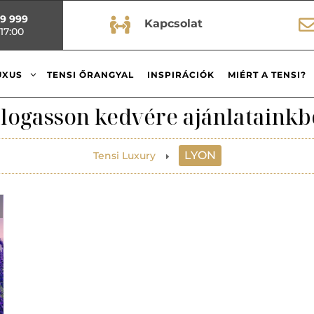
99 999

Kapcsolat
17:00
3
UXUS
TENSI ŐRANGYAL
INSPIRÁCIÓK
MIÉRT A TENSI?
logasson kedvére ajánlatainkb
LYON
Tensi Luxury
E