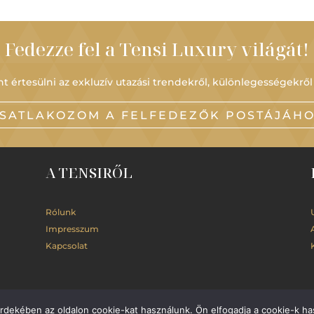
Fedezze fel a Tensi Luxury világát!
t értesülni az exkluzív utazási trendekről, különlegességekről
SATLAKOZOM A FELFEDEZŐK POSTÁJÁH
A TENSIRŐL
Rólunk
Impresszum
Kapcsolat
érdekében az oldalon cookie-kat használunk. Ön elfogadja a cookie-k ha