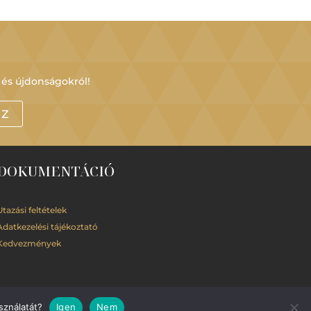
 és újdonságokról!
OZ
DOKUMENTÁCIÓ
Utazási feltételek
Adatkezelési
tájékoztató
Kedvezmények
sználatát?
Igen
Nem