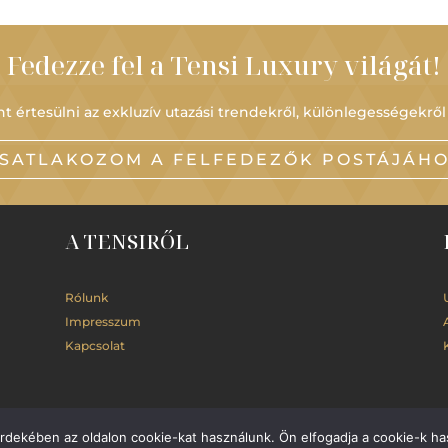
Fedezze fel a Tensi Luxury világát!
t értesülni az exkluzív utazási trendekről, különlegességekről
SATLAKOZOM A FELFEDEZŐK POSTÁJÁH
A TENSIRŐL
Rólunk
Impresszum
Kapcsolat
érdekében az oldalon cookie-kat használunk. Ön elfogadja a cookie-k ha