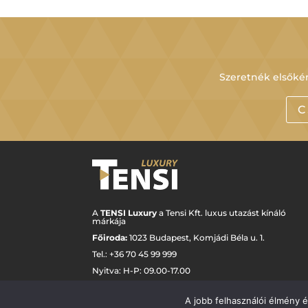
Szeretnék elsőkén
C
A
TENSI Luxury
a Tensi Kft. luxus utazást kínáló
márkája
Főiroda:
1023 Budapest,
Komjádi Béla u. 1.
Tel.: +
36 70 45 99 999
Nyitva: H-P: 09.00-17.00
luxury@tensi.hu
A jobb felhasználói élmény 