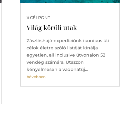
CÉLPONT
11
Világ körüli utak
Zászlóshajó-expedíciónk ikonikus úti
célok életre szóló listáját kínálja
egyetlen, all inclusive útvonalon 52
vendég számára. Utazzon
kényelmesen a vadonatúj…
bővebben