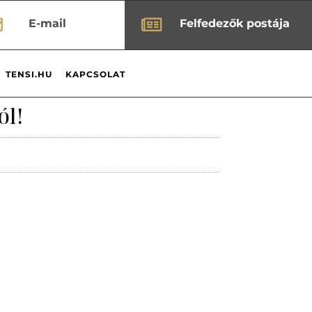


E-mail
Felfedezők postája
TENSI.HU
KAPCSOLAT
ól!