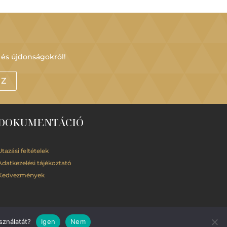
 és újdonságokról!
OZ
DOKUMENTÁCIÓ
Utazási feltételek
Adatkezelési
tájékoztató
Kedvezmények
sználatát?
Igen
Nem