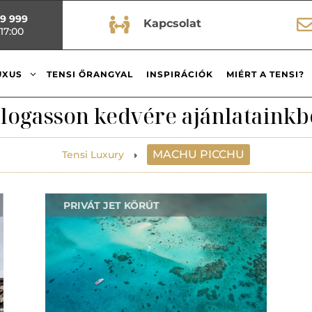
99 999

Kapcsolat
17:00
3
UXUS
TENSI ŐRANGYAL
INSPIRÁCIÓK
MIÉRT A TENSI?
logasson kedvére ajánlatainkb
MACHU PICCHU
Tensi Luxury
E
PRIVÁT JET KÖRÚT