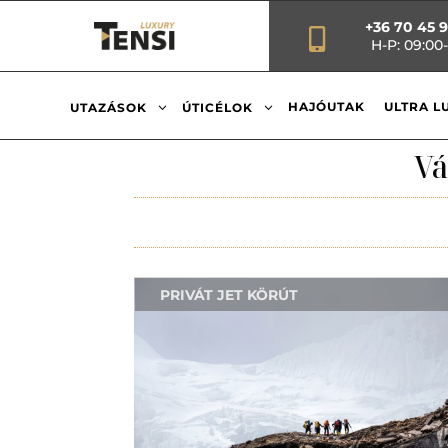
+36 70 45 

H-P: 09:00-
3
3
HAJÓUTAK
ULTRA L
UTAZÁSOK
ÚTICÉLOK
Vá
PRIVÁT JET KÖRÚT