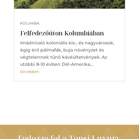
KOLUMBIA
Felfedezőúton Kolumbiában
Imádnivaló koloniális kis-, és nagyvárosok,
égig érő pálmafák, buja növényzet és
végtelennek tűnő kávéültetvények. Az
utóbbi 8-10 évben Dél-Amerika…
bővebben
Fedezze fel a Tensi Luxury