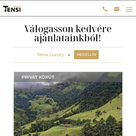
Válogasson kedvére
ajánlatainkból!
Tensi Luxury
MEDELLÍN
E
PRIVÁT KÖRÚT