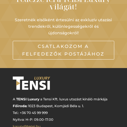
világát!
Szeretnék elsőként értesülni az exkluzív utazási
trendekről, különlegességekről és
újdonságokról!
CSATLAKOZOM A
FELFEDEZŐK POSTÁJÁHOZ
A
TENSI Luxury
a Tensi Kft. luxus utazást kínáló márkája
Főiroda:
1023 Budapest,
Komjádi Béla u. 1.
Tel.: +
36 70 45 99 999
Nyitva: H-P: 09.00-17.00
luxury@tensi.hu