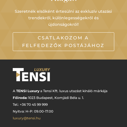
Szeretnék elsőként értesülni az exkluzív utazási
trendekről, különlegességekről és
újdonságokról!
CSATLAKOZOM A
FELFEDEZŐK POSTÁJÁHOZ
A
TENSI Luxury
a Tensi Kft. luxus utazást kínáló márkája
Főiroda:
1023 Budapest,
Komjádi Béla u. 1.
Tel.: +
36 70 45 99 999
Nyitva: H-P: 09.00-17.00
luxury@tensi.hu