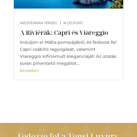
|
MEDITERRÁN TÉRSÉG
8 CÉLPONT
A Riviérák: Capri és Viareggio
Induljon el Málta pompájából, és fedezze fel
Capri csábító ragyogását, valamint
Viareggio kifinomult eleganciáját! Az utazás
során pihentető megállót…
bővebben
Fedezze fel a Tensi Luxury