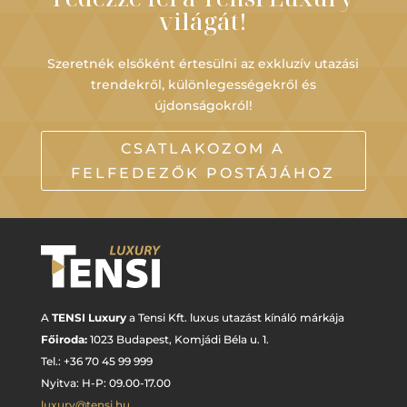
világát!
Szeretnék elsőként értesülni az exkluzív utazási
trendekről, különlegességekről és
újdonságokról!
CSATLAKOZOM A
FELFEDEZŐK POSTÁJÁHOZ
A
TENSI Luxury
a Tensi Kft. luxus utazást kínáló márkája
Főiroda:
1023 Budapest,
Komjádi Béla u. 1.
Tel.: +
36 70 45 99 999
Nyitva: H-P: 09.00-17.00
luxury@tensi.hu