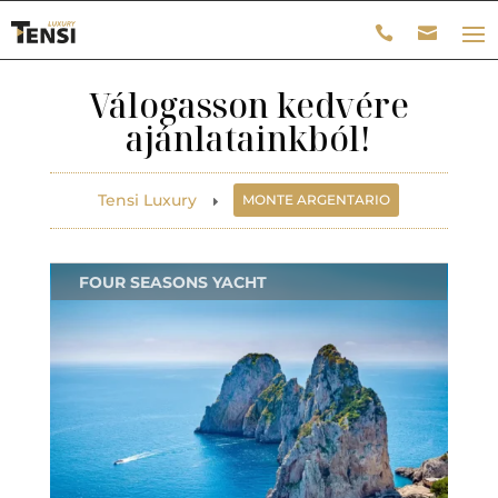
Válogasson kedvére
ajánlatainkból!
Tensi Luxury
MONTE ARGENTARIO
E
FOUR SEASONS YACHT