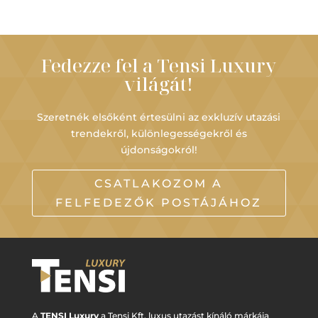
Fedezze fel a Tensi Luxury
világát!
Szeretnék elsőként értesülni az exkluzív utazási
trendekről, különlegességekről és
újdonságokról!
CSATLAKOZOM A
FELFEDEZŐK POSTÁJÁHOZ
A
TENSI Luxury
a Tensi Kft. luxus utazást kínáló márkája