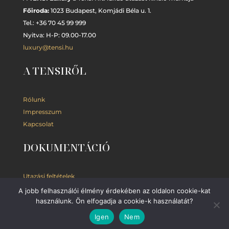
Főiroda:
1023 Budapest,
Komjádi Béla u. 1.
Tel.: +
36 70 45 99 999
Nyitva: H-P: 09.00-17.00
luxury@tensi.hu
A TENSIRŐL
Rólunk
Impresszum
Kapcsolat
DOKUMENTÁCIÓ
Utazási feltételek
Adatkezelési
tájékoztató
A jobb felhasználói élmény érdekében az oldalon cookie-kat
használunk. Ön elfogadja a cookie-k használatát?
Kedvezmények
Igen
Nem