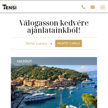
Válogasson kedvére
ajánlatainkból!
Tensi Luxury
MONTE-CARLO
E
HAJÓÚT