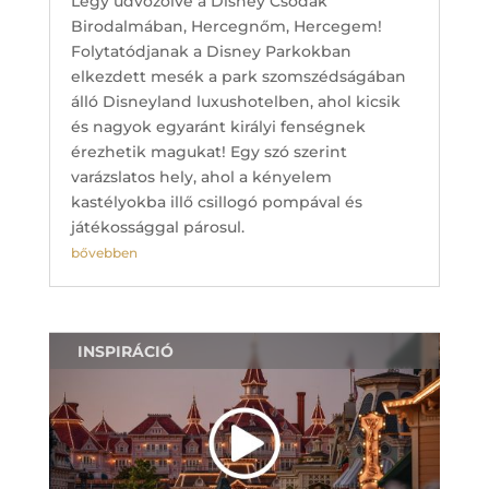
Légy üdvözölve a Disney Csodák
Birodalmában, Hercegnőm, Hercegem!
Folytatódjanak a Disney Parkokban
elkezdett mesék a park szomszédságában
álló Disneyland luxushotelben, ahol kicsik
és nagyok egyaránt királyi fenségnek
érezhetik magukat! Egy szó szerint
varázslatos hely, ahol a kényelem
kastélyokba illő csillogó pompával és
játékossággal párosul.
bővebben
INSPIRÁCIÓ