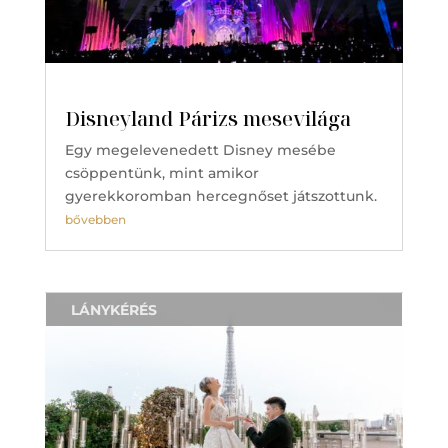
Disneyland Párizs mesevilága
Egy megelevenedett Disney mesébe
csöppentünk, mint amikor
gyerekkoromban hercegnőset játszottunk.
bővebben
LÁNYKÉRÉS