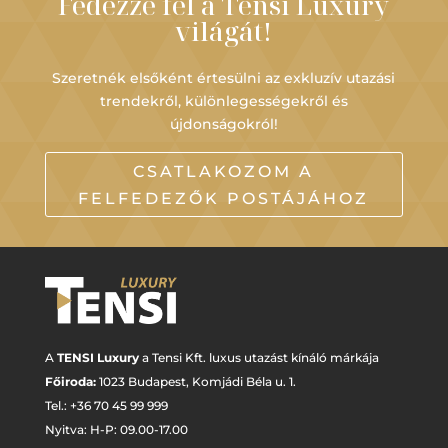
Fedezze fel a Tensi Luxury
világát!
Szeretnék elsőként értesülni az exkluzív utazási
trendekről, különlegességekről és
újdonságokról!
CSATLAKOZOM A
FELFEDEZŐK POSTÁJÁHOZ
A
TENSI Luxury
a Tensi Kft. luxus utazást kínáló márkája
Főiroda:
1023 Budapest,
Komjádi Béla u. 1.
Tel.: +
36 70 45 99 999
Nyitva: H-P: 09.00-17.00