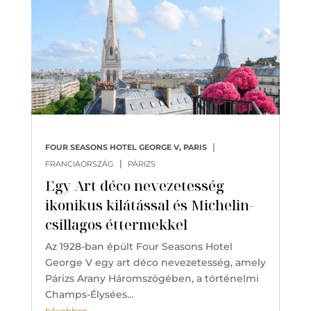
|
FOUR SEASONS HOTEL GEORGE V, PARIS
|
FRANCIAORSZÁG
PÁRIZS
Egy Art déco nevezetesség
ikonikus kilátással és Michelin-
csillagos éttermekkel
Az 1928-ban épült Four Seasons Hotel
George V egy art déco nevezetesség, amely
Párizs Arany Háromszögében, a történelmi
Champs-Élysées…
bővebben