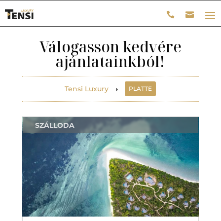
Válogasson kedvére
ajánlatainkból!
Tensi Luxury
PLATTE
E
SZÁLLODA