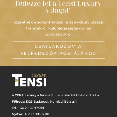
Fedezze fel a Tensi Luxury
világát!
Szeretnék elsőként értesülni az exkluzív utazási
trendekről, különlegességekről és
újdonságokról!
CSATLAKOZOM A
FELFEDEZŐK POSTÁJÁHOZ
A
TENSI Luxury
a Tensi Kft. luxus utazást kínáló márkája
Főiroda:
1023 Budapest,
Komjádi Béla u. 1.
Tel.: +
36 70 45 99 999
Nyitva: H-P: 09.00-17.00