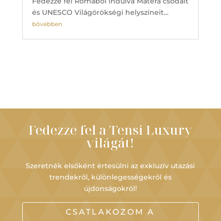
Fedezze fel Rómából indulva Matera csodáit
és UNESCO Világörökségi helyszíneit…
bővebben
Fedezze fel a Tensi Luxury
világát!
Szeretnék elsőként értesülni az exkluzív utazási
trendekről, különlegességekről és
újdonságokról!
CSATLAKOZOM A