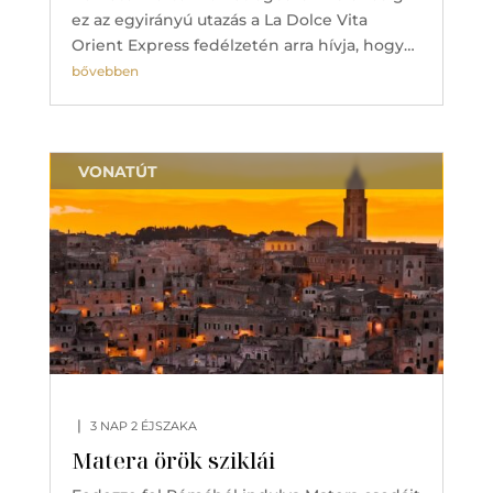
ez az egyirányú utazás a La Dolce Vita
Orient Express fedélzetén arra hívja, hogy…
bővebben
VONATÚT
|
3 NAP 2 ÉJSZAKA
Matera örök sziklái