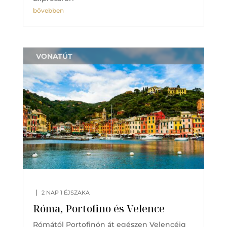
bővebben
VONATÚT
|
2 NAP 1 ÉJSZAKA
Róma, Portofino és Velence
Rómától Portofinón át egészen Velencéig