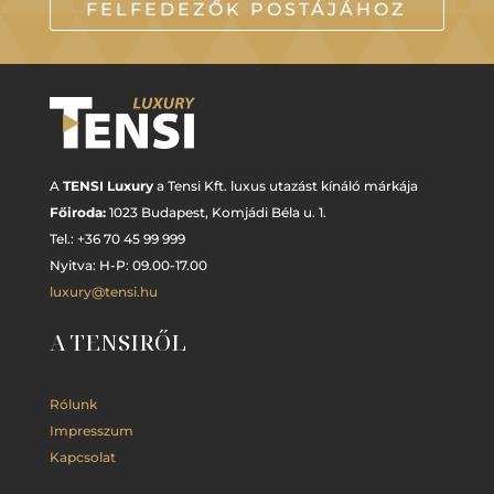
FELFEDEZŐK POSTÁJÁHOZ
A
TENSI Luxury
a Tensi Kft. luxus utazást kínáló márkája
Főiroda:
1023 Budapest,
Komjádi Béla u. 1.
Tel.: +
36 70 45 99 999
Nyitva: H-P: 09.00-17.00
luxury@tensi.hu
A TENSIRŐL
Rólunk
Impresszum
Kapcsolat