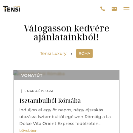
Válogasson kedvére
ajánlatainkból!
Tensi Luxury
RÓMA
E
VONATÚT
|
5 NAP 4 ÉJSZAKA
Isztambulból Rómába
Induljon el egy öt napos, négy éjszakás
utazásra Isztambultól egészen Rómáig a La
Dolce Vita Orient Express fedélzetén…
bővebben