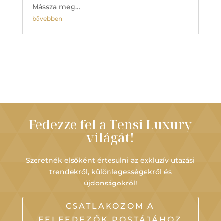
Mássza meg…
bővebben
Fedezze fel a Tensi Luxury
világát!
Szeretnék elsőként értesülni az exkluzív utazási
trendekről, különlegességekről és
újdonságokról!
CSATLAKOZOM A
FELFEDEZŐK POSTÁJÁHOZ