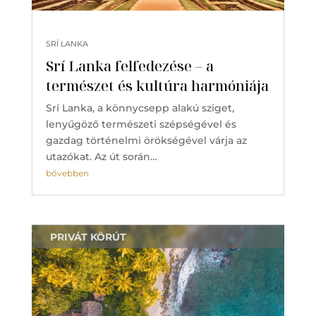
SRÍ LANKA
Srí Lanka felfedezése – a
természet és kultúra harmóniája
Srí Lanka, a könnycsepp alakú sziget,
lenyűgöző természeti szépségével és
gazdag történelmi örökségével várja az
utazókat. Az út során…
bővebben
PRIVÁT KÖRÚT