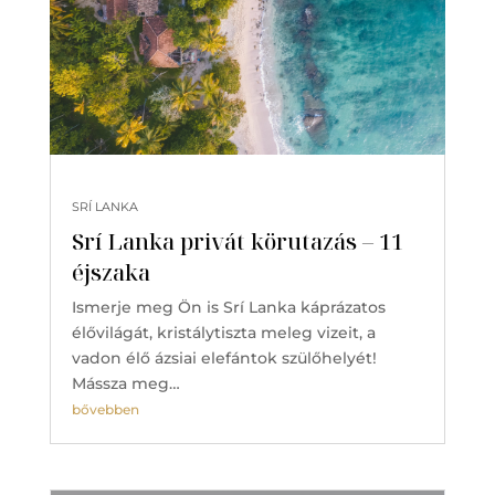
SRÍ LANKA
Srí Lanka privát körutazás – 11
éjszaka
Ismerje meg Ön is Srí Lanka káprázatos
élővilágát, kristálytiszta meleg vizeit, a
vadon élő ázsiai elefántok szülőhelyét!
Mássza meg…
bővebben