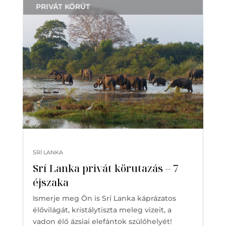
PRIVÁT KÖRÚT
SRÍ LANKA
Srí Lanka privát körutazás – 7
éjszaka
Ismerje meg Ön is Srí Lanka káprázatos
élővilágát, kristálytiszta meleg vizeit, a
vadon élő ázsiai elefántok szülőhelyét!