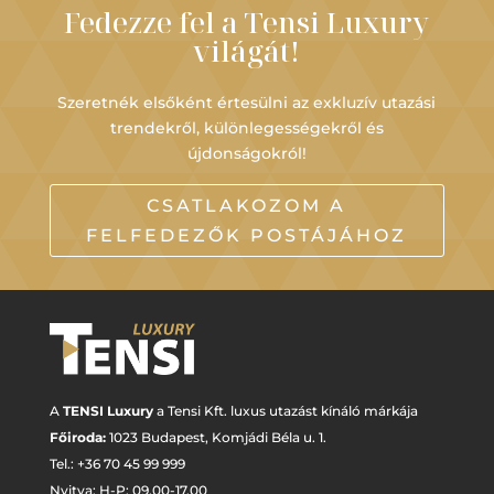
Fedezze fel a Tensi Luxury
világát!
Szeretnék elsőként értesülni az exkluzív utazási
trendekről, különlegességekről és
újdonságokról!
CSATLAKOZOM A
FELFEDEZŐK POSTÁJÁHOZ
A
TENSI Luxury
a Tensi Kft. luxus utazást kínáló márkája
Főiroda:
1023 Budapest,
Komjádi Béla u. 1.
Tel.: +
36 70 45 99 999
Nyitva: H-P: 09.00-17.00