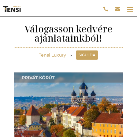
Válogasson kedvére
ajánlatainkból!
Tensi Luxury
SIGULDA
E
PRIVÁT KÖRÚT