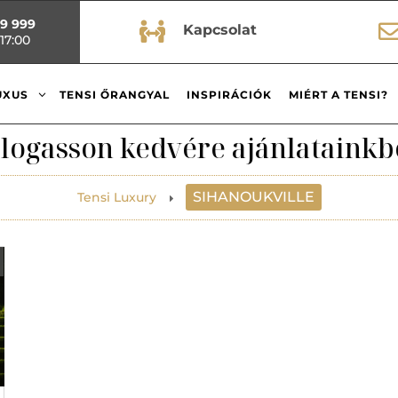
99 999

Kapcsolat
17:00
3
UXUS
TENSI ŐRANGYAL
INSPIRÁCIÓK
MIÉRT A TENSI?
logasson kedvére ajánlatainkb
SIHANOUKVILLE
Tensi Luxury
E