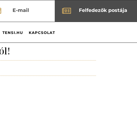


E-mail
Felfedezők postája
TENSI.HU
KAPCSOLAT
ól!