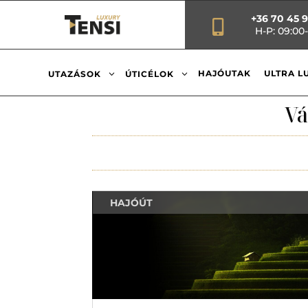
+36 70 45 

H-P: 09:00-
3
3
HAJÓUTAK
ULTRA L
UTAZÁSOK
ÚTICÉLOK
Vá
HAJÓÚT