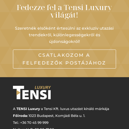
Fedezze fel a Tensi Luxury
világát!
Szeretnék elsőként értesülni az exkluzív utazási
trendekről, különlegességekről és
újdonságokról!
CSATLAKOZOM A
FELFEDEZŐK POSTÁJÁHOZ
A
TENSI Luxury
a Tensi Kft. luxus utazást kínáló márkája
Főiroda:
1023 Budapest,
Komjádi Béla u. 1.
Tel.: +
36 70 45 99 999