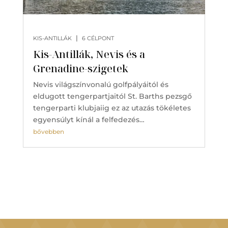
|
KIS-ANTILLÁK
6 CÉLPONT
Kis-Antillák, Nevis és a
Grenadine-szigetek
Nevis világszínvonalú golfpályáitól és
eldugott tengerpartjaitól St. Barths pezsgő
tengerparti klubjaiig ez az utazás tökéletes
egyensúlyt kínál a felfedezés…
bővebben