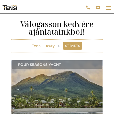
Válogasson kedvére
ajánlatainkból!
Tensi Luxury
ST BARTS
E
FOUR SEASONS YACHT