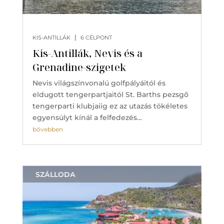
|
KIS-ANTILLÁK
6 CÉLPONT
Kis-Antillák, Nevis és a
Grenadine-szigetek
Nevis világszínvonalú golfpályáitól és
eldugott tengerpartjaitól St. Barths pezsgő
tengerparti klubjaiig ez az utazás tökéletes
egyensúlyt kínál a felfedezés…
bővebben
SZÁLLODA