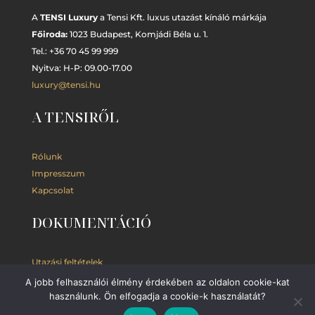
A
TENSI Luxury
a Tensi Kft. luxus utazást kínáló márkája
Főiroda:
1023 Budapest,
Komjádi Béla u. 1.
Tel.: +
36 70 45 99 999
Nyitva: H-P: 09.00-17.00
luxury@tensi.hu
A TENSIRŐL
Rólunk
Impresszum
Kapcsolat
DOKUMENTÁCIÓ
Utazási feltételek
Adatkezelési
tájékoztató
A jobb felhasználói élmény érdekében az oldalon cookie-kat
használunk. Ön elfogadja a cookie-k használatát?
Kedvezmények