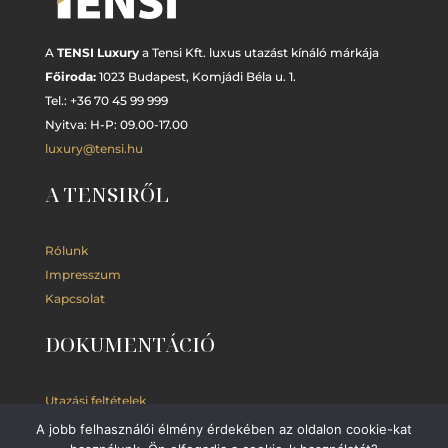
A
TENSI Luxury
a Tensi Kft. luxus utazást kínáló márkája
Főiroda:
1023 Budapest,
Komjádi Béla u. 1.
Tel.: +
36 70 45 99 999
Nyitva: H-P: 09.00-17.00
luxury@tensi.hu
A TENSIRŐL
Rólunk
Impresszum
Kapcsolat
DOKUMENTÁCIÓ
Utazási feltételek
Adatkezelési
tájékoztató
A jobb felhasználói élmény érdekében az oldalon cookie-kat