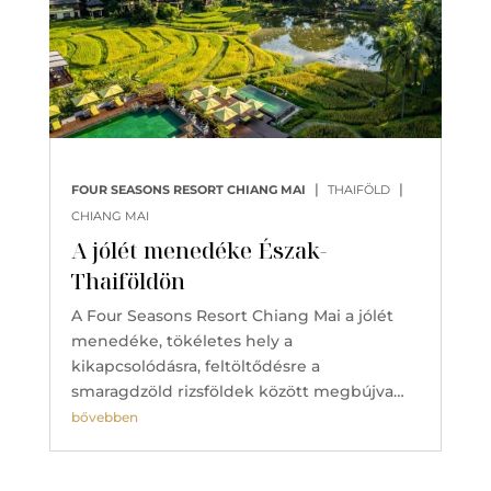
|
|
FOUR SEASONS RESORT CHIANG MAI
THAIFÖLD
CHIANG MAI
A jólét menedéke Észak-
Thaiföldön
A Four Seasons Resort Chiang Mai a jólét
menedéke, tökéletes hely a
kikapcsolódásra, feltöltődésre a
smaragdzöld rizsföldek között megbújva…
bővebben