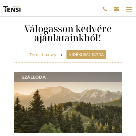
Válogasson kedvére
ajánlatainkból!
Tensi Luxury
VIDÉKI BÁJ EXTRA
E
SZÁLLODA