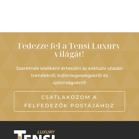
Fedezze fel a Tensi Luxury
világát!
Szeretnék elsőként értesülni az exkluzív utazási
trendekről, különlegességekről és
újdonságokról!
CSATLAKOZOM A
FELFEDEZŐK POSTÁJÁHOZ