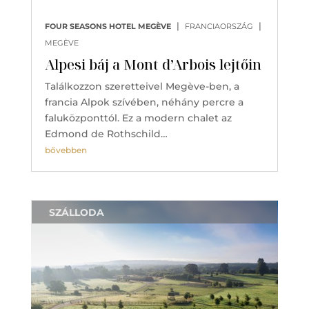
|
|
FOUR SEASONS HOTEL MEGÈVE
FRANCIAORSZÁG
MEGÈVE
Alpesi báj a Mont d’Arbois lejtőin
Találkozzon szeretteivel Megève-ben, a
francia Alpok szívében, néhány percre a
faluközponttól. Ez a modern chalet az
Edmond de Rothschild…
bővebben
SZÁLLODA