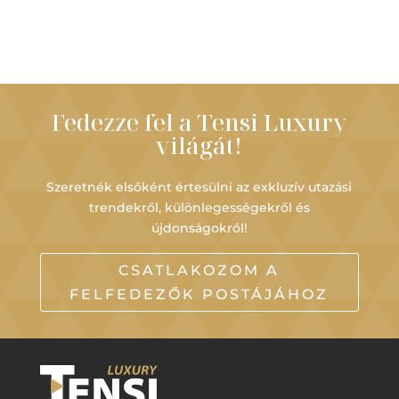
Fedezze fel a Tensi Luxury
világát!
Szeretnék elsőként értesülni az exkluzív utazási
trendekről, különlegességekről és
újdonságokról!
CSATLAKOZOM A
FELFEDEZŐK POSTÁJÁHOZ