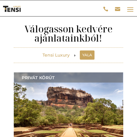
Válogasson kedvére
ajánlatainkból!
Tensi Luxury
YALA
E
PRIVÁT KÖRÚT