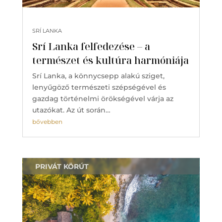
SRÍ LANKA
Srí Lanka felfedezése – a
természet és kultúra harmóniája
Srí Lanka, a könnycsepp alakú sziget,
lenyűgöző természeti szépségével és
gazdag történelmi örökségével várja az
utazókat. Az út során…
bővebben
PRIVÁT KÖRÚT