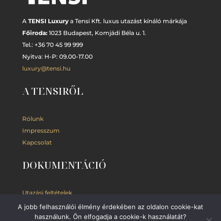
A
TENSI Luxury
a Tensi Kft. luxus utazást kínáló márkája
Főiroda:
1023 Budapest,
Komjádi Béla u. 1.
Tel.: +
36 70 45 99 999
Nyitva: H-P: 09.00-17.00
luxury@tensi.hu
A TENSIRŐL
Rólunk
Impresszum
Kapcsolat
DOKUMENTÁCIÓ
Utazási feltételek
Adatkezelési
tájékoztató
A jobb felhasználói élmény érdekében az oldalon cookie-kat
Kedvezmények
használunk. Ön elfogadja a cookie-k használatát?