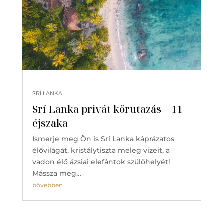
SRÍ LANKA
Srí Lanka privát körutazás – 11
éjszaka
Ismerje meg Ön is Srí Lanka káprázatos
élővilágát, kristálytiszta meleg vizeit, a
vadon élő ázsiai elefántok szülőhelyét!
Mássza meg…
bővebben