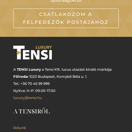
újdonságokról!
CSATLAKOZOM A
FELFEDEZŐK POSTÁJÁHOZ
A
TENSI Luxury
a Tensi Kft. luxus utazást kínáló márkája
Főiroda:
1023 Budapest,
Komjádi Béla u. 1.
Tel.: +
36 70 45 99 999
Nyitva: H-P: 09.00-17.00
luxury@tensi.hu
A TENSIRŐL
Rólunk