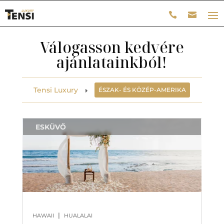
Válogasson kedvére
ajánlatainkból!
Tensi Luxury
ÉSZAK- ÉS KÖZÉP-AMERIKA
E
ESKÜVŐ
|
HAWAII
HUALALAI