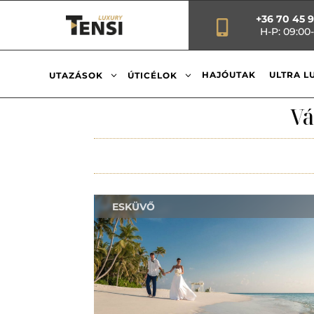
+36 70 45 

H-P: 09:00-
3
3
HAJÓUTAK
ULTRA L
UTAZÁSOK
ÚTICÉLOK
Vá
ESKÜVŐ