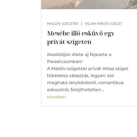
|
MALDÍV-SZIGETEK
VELAA PRIVÁT SZIGET
Mesébe illő esküvő egy
privát szigeten
Kezdődjön élete új fejezete a
Paradicsomban!
A Maldív-szigeteki privát Velaa sziget
tökéletes választás, legyen szó
megható lánykérésről, romantikus
esküvőről, felejthetetlen…
bővebben