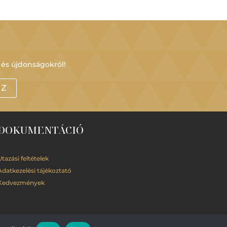
 és újdonságokról!
OZ
DOKUMENTÁCIÓ
Utazási feltételek
Adatkezelési
tájékoztató
Kedvezmények