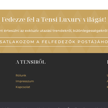
Fedezze fel a Tensi Luxury világát!
t értesülni az exkluzív utazási trendekről, különlegességekről
SATLAKOZOM A FELFEDEZŐK POSTÁJÁH
A TENSIRŐL
Rólunk
Impresszum
Kapcsolat