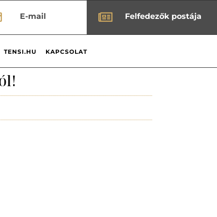


E-mail
Felfedezők postája
TENSI.HU
KAPCSOLAT
ól!