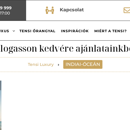
99 999

Kapcsolat
17:00
3
UXUS
TENSI ŐRANGYAL
INSPIRÁCIÓK
MIÉRT A TENSI?
logasson kedvére ajánlatainkb
INDIAI-ÓCEÁN
Tensi Luxury
E