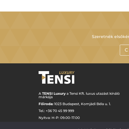
Szeretnék elsőkén
C
A
TENSI Luxury
a Tensi Kft. luxus utazást kínáló
márkája
Főiroda:
1023 Budapest,
Komjádi Béla u. 1.
Tel.: +
36 70 45 99 999
Nyitva: H-P: 09.00-17.00
luxury@tensi.hu