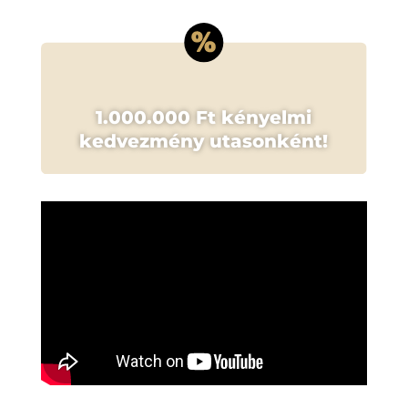
1.000.000 Ft kényelmi
kedvezmény utasonként!