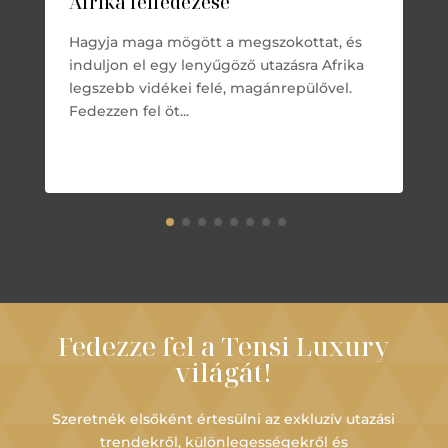
Afrika felfedezése
Hagyja maga mögött a megszokottat, és
induljon el egy lenyűgöző utazásra Afrika
legszebb vidékei felé, magánrepülővel.
Fedezzen fel öt...
Fedezze fel a Tensi Luxury
világát!
Szeretnék elsőként értesülni az exkluzív utazási
trendekről, különlegességekről és