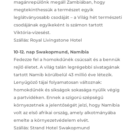
magánrepülőnk megáll Zambiában, hogy
megtekinthessük a természet egyik
leglátványosabb csodáját – a Világ hét természeti
csodájának egyikeként is számon tartott
Viktória-vízesést.
Szállás: Royal Livingstone Hotel
10-12. nap Swakopmund, Namíbia
Fedezze fel a homokdűnék csúcsait és a bennük
rejlő életet. A világ talán legrégebbi sivatagának
tartott Namib körülbelül 43 millió éve létezik.
Lenyűgöző tájai folyamatosan változnak:
homokdűnék és síkságok sokasága nyúlik végig
a partvidéken. Ennek a szigorú szépségű
környezetnek a jelentőségét jelzi, hogy Namíbia
volt az első afrikai ország, amely alkotmányába
emelte a környezetvédelem elvét.
Szállás: Strand Hotel Swakopmund