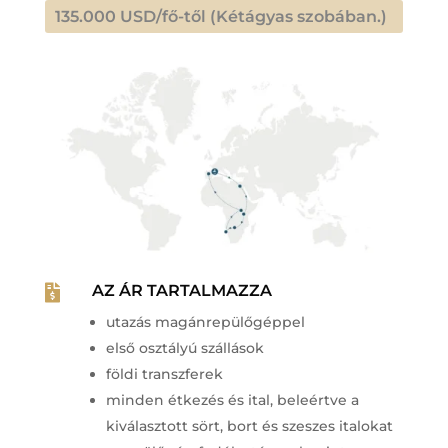
135.000 USD/fő-től (Kétágyas szobában.)
AZ ÁR TARTALMAZZA

utazás magánrepülőgéppel
első osztályú szállások
földi transzferek
minden étkezés és ital, beleértve a
kiválasztott sört, bort és szeszes italokat