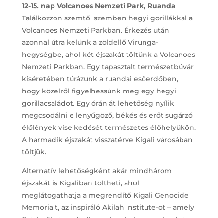
12-15. nap Volcanoes Nemzeti Park, Ruanda
Találkozzon szemtől szemben hegyi gorillákkal a
Volcanoes Nemzeti Parkban. Érkezés után
azonnal útra kelünk a zöldellő Virunga-
hegységbe, ahol két éjszakát töltünk a Volcanoes
Nemzeti Parkban. Egy tapasztalt természetbúvár
kíséretében túrázunk a ruandai esőerdőben,
hogy közelről figyelhessünk meg egy hegyi
gorillacsaládot. Egy órán át lehetőség nyílik
megcsodálni e lenyűgöző, békés és erőt sugárzó
élőlények viselkedését természetes élőhelyükön.
A harmadik éjszakát visszatérve Kigali városában
töltjük.
Alternatív lehetőségként akár mindhárom
éjszakát is Kigaliban töltheti, ahol
meglátogathatja a megrendítő Kigali Genocide
Memorialt, az inspiráló Akilah Institute-ot – amely