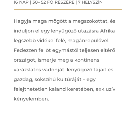
16 NAP |
30
– 52 FŐ RÉSZÉRE |
7 HELYSZÍN
Hagyja maga mögött a megszokottat, és
induljon el egy lenyűgöző utazásra Afrika
legszebb vidékei felé, magánrepülővel.
Fedezzen fel öt egymástól teljesen eltérő
országot, ismerje meg a kontinens
varázslatos vadonját, lenyűgöző tájait és
gazdag, sokszínű kultúráját – egy
felejthetetlen kaland keretében, exkluzív
kényelemben.