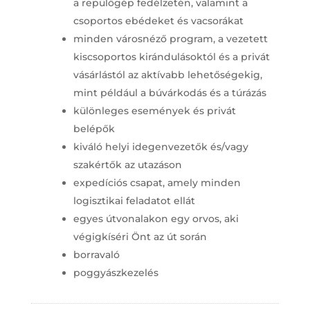
a repülőgép fedélzetén, valamint a
csoportos ebédeket és vacsorákat
minden városnéző program, a vezetett
kiscsoportos kirándulásoktól és a privát
vásárlástól az aktívabb lehetőségekig,
mint például a búvárkodás és a túrázás
különleges események és privát
belépők
kiváló helyi idegenvezetők és/vagy
szakértők az utazáson
expedíciós csapat, amely minden
logisztikai feladatot ellát
egyes útvonalakon egy orvos, aki
végigkíséri Önt az út során
borravaló
poggyászkezelés