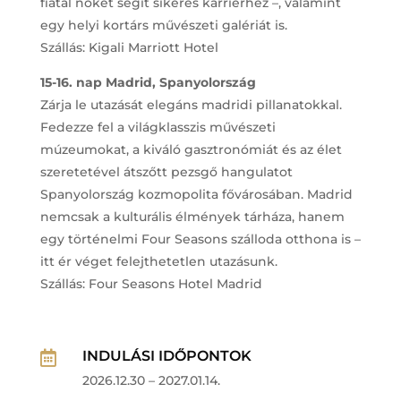
fiatal nőket segít sikeres karrierhez –, valamint
egy helyi kortárs művészeti galériát is.
Szállás: Kigali Marriott Hotel
15-16. nap Madrid, Spanyolország
Zárja le utazását elegáns madridi pillanatokkal.
Fedezze fel a világklasszis művészeti
múzeumokat, a kiváló gasztronómiát és az élet
szeretetével átszőtt pezsgő hangulatot
Spanyolország kozmopolita fővárosában. Madrid
nemcsak a kulturális élmények tárháza, hanem
egy történelmi Four Seasons szálloda otthona is –
itt ér véget felejthetetlen utazásunk.
Szállás: Four Seasons Hotel Madrid
INDULÁSI IDŐPONTOK

2026.12.30 – 2027.01.14.