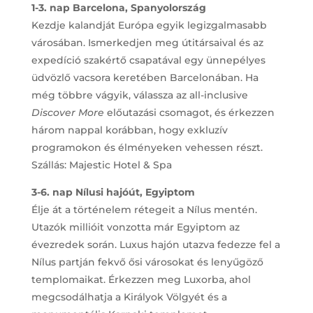
1-3. nap
Barcelona, Spanyolország
Kezdje kalandját Európa egyik legizgalmasabb
városában. Ismerkedjen meg útitársaival és az
expedíció szakértő csapatával egy ünnepélyes
üdvözlő vacsora keretében Barcelonában. Ha
még többre vágyik, válassza az all-inclusive
Discover More
előutazási csomagot, és érkezzen
három nappal korábban, hogy exkluzív
programokon és élményeken vehessen részt.
Szállás: Majestic Hotel & Spa
3-6. nap Nílusi hajóút, Egyiptom
Élje át a történelem rétegeit a Nílus mentén.
Utazók millióit vonzotta már Egyiptom az
évezredek során. Luxus hajón utazva fedezze fel a
Nílus partján fekvő ősi városokat és lenyűgöző
templomaikat. Érkezzen meg Luxorba, ahol
megcsodálhatja a Királyok Völgyét és a