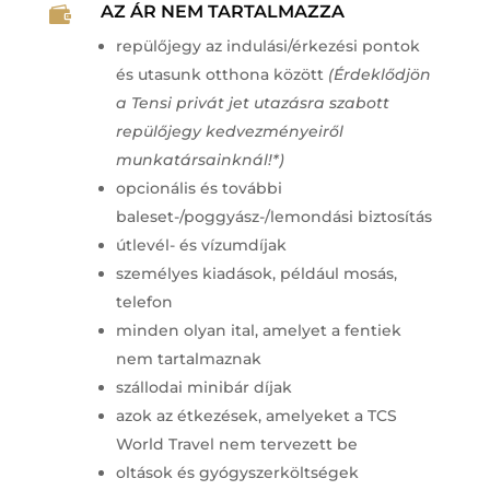
AZ ÁR NEM TARTALMAZZA

repülőjegy az indulási/érkezési pontok
és utasunk otthona között
(Érdeklődjön
a Tensi privát jet utazásra szabott
repülőjegy kedvezményeiről
munkatársainknál!*)
opcionális és további
baleset-/poggyász-/lemondási biztosítás
útlevél- és vízumdíjak
személyes kiadások, például mosás,
telefon
minden olyan ital, amelyet a fentiek
nem tartalmaznak
szállodai minibár díjak
azok az étkezések, amelyeket a TCS
World Travel nem tervezett be
oltások és gyógyszerköltségek