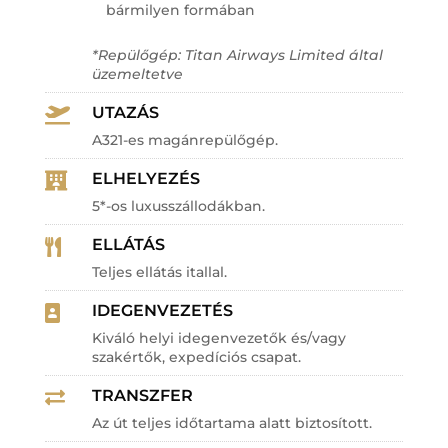
bármilyen formában
*Repülőgép: Titan Airways Limited által
üzemeltetve
UTAZÁS

A321-es magánrepülőgép.
ELHELYEZÉS

5*-os luxusszállodákban.
ELLÁTÁS

Teljes ellátás itallal.
IDEGENVEZETÉS

Kiváló helyi idegenvezetők és/vagy
szakértők, expedíciós csapat.
TRANSZFER

Az út teljes időtartama alatt biztosított.