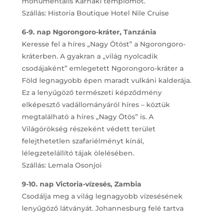
monumentális Karnaki templomot.
Szállás: Historia Boutique Hotel Nile Cruise
6-9. nap Ngorongoro-kráter, Tanzánia
Keresse fel a híres „Nagy Ötöst” a Ngorongoro-
kráterben. A gyakran a „világ nyolcadik
csodájaként” emlegetett Ngorongoro-kráter a
Föld legnagyobb épen maradt vulkáni kalderája.
Ez a lenyűgöző természeti képződmény
elképesztő vadállományáról híres – köztük
megtalálható a híres „Nagy Ötös” is. A
Világörökség részeként védett terület
felejthetetlen szafariélményt kínál,
lélegzetelállító tájak ölelésében.
Szállás: Lemala Osonjoi
9-10. nap Victoria-vízesés, Zambia
Csodálja meg a világ legnagyobb vízesésének
lenyűgöző látványát. Johannesburg felé tartva