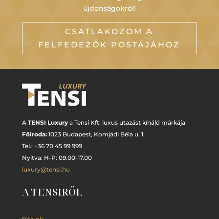
újdonságokról!
CSATLAKOZOM A
FELFEDEZŐK POSTÁJÁHOZ
A
TENSI Luxury
a Tensi Kft. luxus utazást kínáló márkája
Főiroda:
1023 Budapest,
Komjádi Béla u. 1.
Tel.: +
36 70 45 99 999
Nyitva: H-P: 09.00-17.00
luxury@tensi.hu
A TENSIRŐL