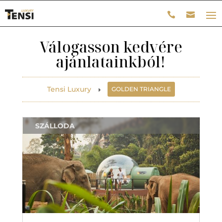
Válogasson kedvére
ajánlatainkból!
Tensi Luxury
GOLDEN TRIANGLE
E
SZÁLLODA