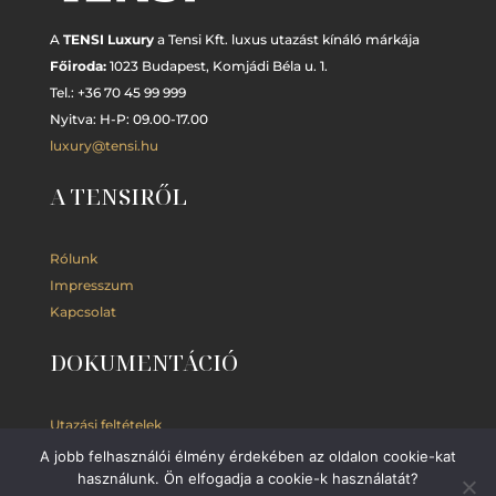
A
TENSI Luxury
a Tensi Kft. luxus utazást kínáló márkája
Főiroda:
1023 Budapest,
Komjádi Béla u. 1.
Tel.: +
36 70 45 99 999
Nyitva: H-P: 09.00-17.00
luxury@tensi.hu
A TENSIRŐL
Rólunk
Impresszum
Kapcsolat
DOKUMENTÁCIÓ
Utazási feltételek
Adatkezelési
tájékoztató
A jobb felhasználói élmény érdekében az oldalon cookie-kat
használunk. Ön elfogadja a cookie-k használatát?
Kedvezmények