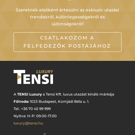
Szeretnék elsőként értesülni az exkluzív utazási
trendekről, különlegességekről és
újdonságokról!
CSATLAKOZOM A
FELFEDEZŐK POSTÁJÁHOZ
A
TENSI Luxury
a Tensi Kft. luxus utazást kínáló márkája
Főiroda:
1023 Budapest,
Komjádi Béla u. 1.
Tel.: +
36 70 45 99 999
Nyitva: H-P: 09.00-17.00
luxury@tensi.hu