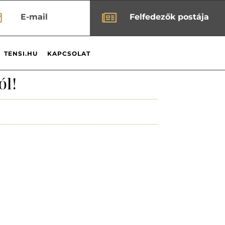


E-mail
Felfedezők postája
TENSI.HU
KAPCSOLAT
ól!