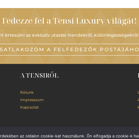
Fedezze fel a Tensi Luxury világát!
t értesülni az exkluzív utazási trendekről, különlegességekről
SATLAKOZOM A FELFEDEZŐK POSTÁJÁH
A TENSIRŐL
Rólunk
Impresszum
Kapcsolat
érdekében az oldalon cookie-kat használunk. Ön elfogadja a cookie-k ha