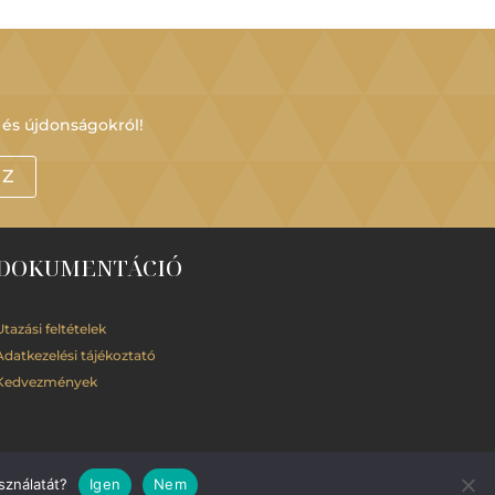
 és újdonságokról!
OZ
DOKUMENTÁCIÓ
Utazási feltételek
Adatkezelési
tájékoztató
Kedvezmények
sználatát?
Igen
Nem