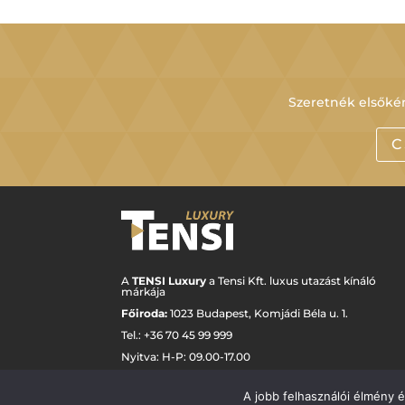
Szeretnék elsőkén
C
A
TENSI Luxury
a Tensi Kft. luxus utazást kínáló
márkája
Főiroda:
1023 Budapest,
Komjádi Béla u. 1.
Tel.: +
36 70 45 99 999
Nyitva: H-P: 09.00-17.00
luxury@tensi.hu
A jobb felhasználói élmény 