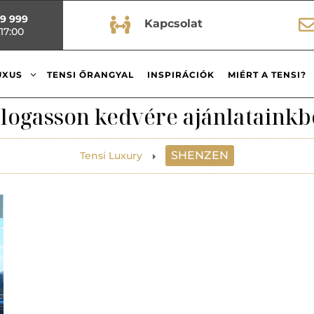
99 999

Kapcsolat
17:00
3
UXUS
TENSI ŐRANGYAL
INSPIRÁCIÓK
MIÉRT A TENSI?
logasson kedvére ajánlatainkb
SHENZEN
Tensi Luxury
E