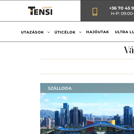
+36 70 45 

H-P: 09:00-
3
3
HAJÓUTAK
ULTRA L
UTAZÁSOK
ÚTICÉLOK
Vá
SZÁLLODA