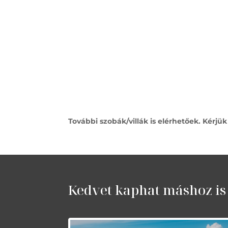
További szobák/villák is elérhetőek. Kérjü
Kedvet kaphat máshoz is