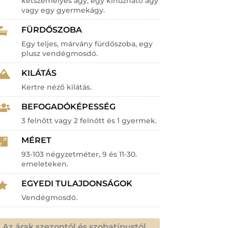
kétszemélyes ágy, egy kihúzható ágy
vagy egy gyermekágy.
FÜRDŐSZOBA

Egy teljes, márvány fürdőszoba, egy
plusz vendégmosdó.
KILÁTÁS

Kertre néző kilátás.
BEFOGADÓKÉPESSÉG

3 felnőtt vagy 2 felnőtt és 1 gyermek.
MÉRET

93-103 négyzetméter, 9 és 11-30.
emeleteken.
EGYEDI TULAJDONSÁGOK

Vendégmosdó.
Az árak szezontól és szobatípustól