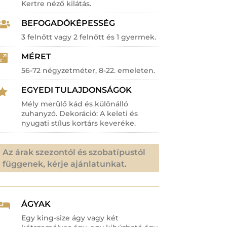
Kertre néző kilátás.
BEFOGADÓKÉPESSÉG

3 felnőtt vagy 2 felnőtt és 1 gyermek.
MÉRET

56-72 négyzetméter, 8-22. emeleten.
EGYEDI TULAJDONSÁGOK

Mély merülő kád és különálló
zuhanyzó. Dekoráció: A keleti és
nyugati stílus kortárs keveréke.
Az árak szezontól és szobatípustól
függenek, kérje ajánlatunkat.
ÁGYAK

Egy king-size ágy vagy két