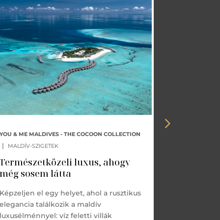
YOU & ME MALDIVES - THE COCOON COLLECTION
GIRAFFE MA
|
MALDÍV-SZIGETEK
Lakjon e
zsiráfok
Természetközeli luxus, ahogy
még sosem látta
A Giraffe M
egyik exklu
Képzeljen el egy helyet, ahol a rusztikus
vadon élő z
elegancia találkozik a maldív
Collection 
luxusélménnyel: víz feletti villák