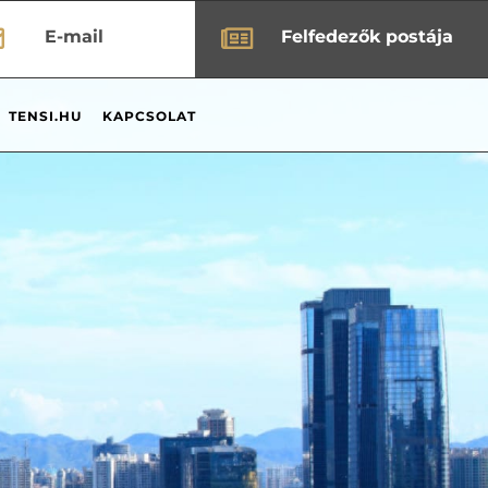


E-mail
Felfedezők postája
TENSI.HU
KAPCSOLAT