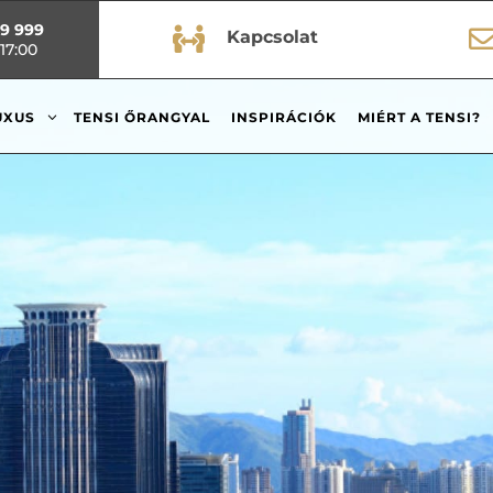
99 999

Kapcsolat
17:00
3
UXUS
TENSI ŐRANGYAL
INSPIRÁCIÓK
MIÉRT A TENSI?