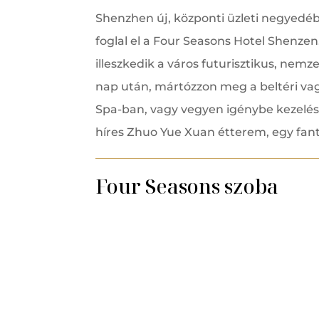
Shenzhen új, központi üzleti negyedéb
foglal el a Four Seasons Hotel Shenzen.
illeszkedik a város futurisztikus, nemz
nap után, mártózzon meg a beltéri vag
Spa-ban, vagy vegyen igénybe kezelés
híres Zhuo Yue Xuan étterem, egy fant
Four Seasons szoba