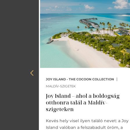
|
ANZIBÁR
JOY ISLAND - THE COCOON COLLECTION
MALDÍV-SZIGETEK
dicsom a
Joy Island – ahol a boldogság
otthonra talál a Maldív-
tól, Stone
szigeteken
inclusive
álható.
Kevés hely visel ilyen találó nevet: a Joy
.
Island valóban a felszabadult öröm, a