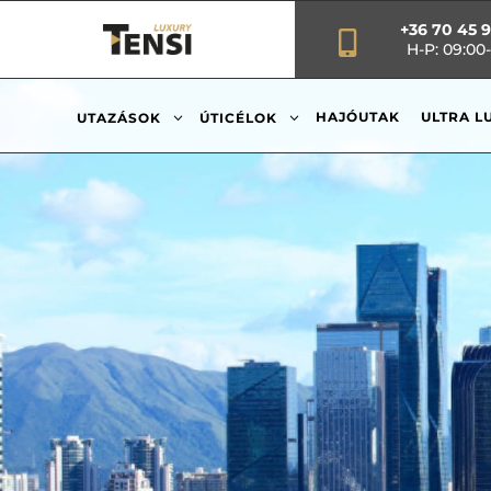
+36 70 45 

H-P: 09:00-
3
3
HAJÓUTAK
ULTRA L
UTAZÁSOK
ÚTICÉLOK