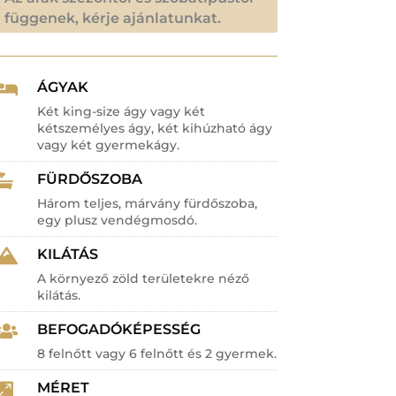
függenek, kérje ajánlatunkat.
ÁGYAK

Két king-size ágy vagy két
kétszemélyes ágy, két kihúzható ágy
vagy két gyermekágy.
FÜRDŐSZOBA

Három teljes, márvány fürdőszoba,
egy plusz vendégmosdó.
KILÁTÁS

A környező zöld területekre néző
kilátás.
BEFOGADÓKÉPESSÉG

8 felnőtt vagy 6 felnőtt és 2 gyermek.
MÉRET
