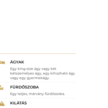
ÁGYAK

Egy king-size ágy vagy két
kétszemélyes ágy, egy kihúzható ágy
vagy egy gyermekágy.
FÜRDŐSZOBA

Egy teljes, márvány fürdőszoba.
KILÁTÁS
