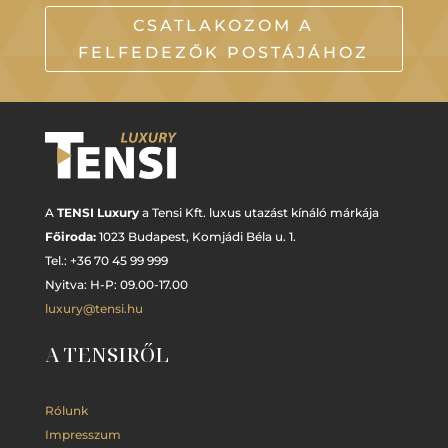
CSATLAKOZOM A
FELFEDEZŐK POSTÁJÁHOZ
A
TENSI Luxury
a Tensi Kft. luxus utazást kínáló márkája
Főiroda:
1023 Budapest,
Komjádi Béla u. 1.
Tel.: +
36 70 45 99 999
Nyitva: H-P: 09.00-17.00
luxury@tensi.hu
A TENSIRŐL
Rólunk
Impresszum