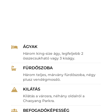
ÁGYAK

Három king-size ágy, legfeljebb 2
összecsukható vagy 3 kiságy.
FÜRDŐSZOBA

Három teljes, márvány fürdőszoba, négy
plusz vendégmosdó.
KILÁTÁS

Kilátás a városra, néhány oldalról a
Chaoyang Parkra.
BEFOGADÓKÉPESSÉG
