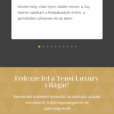
Kevés hely visel ilyen találó nevet: a Joy
Island valóban a felszabadult öröm, a
gondtalan pihenés és az aktív
Fedezze fel a Tensi Luxury
világát!
Szeretnék elsőként értesülni az exkluzív utazási
trendekről, különlegességekről és
újdonságokról!