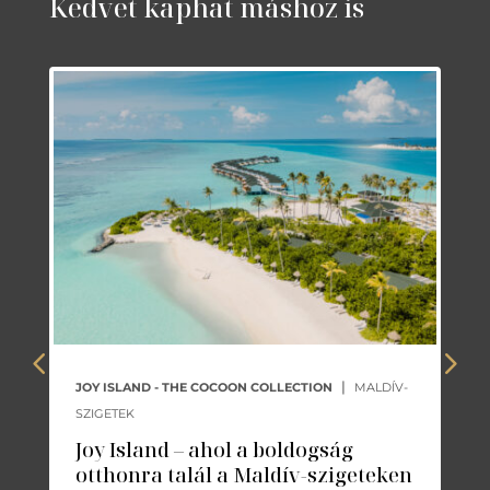
Kedvet kaphat máshoz is
|
JOY ISLAND - THE COCOON COLLECTION
MALDÍV-
SZIGETEK
Joy Island – ahol a boldogság
otthonra talál a Maldív-szigeteken