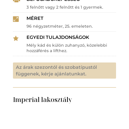
3 felnőtt vagy 2 felnőtt és 1 gyermek.
MÉRET

96 négyzetméter, 25. emeleten.
EGYEDI TULAJDONSÁGOK

Mély kád és külön zuhanyzó, közelebbi
hozzáférés a lifthez.
Az árak szezontól és szobatípustól
függenek, kérje ajánlatunkat.
Imperial lakosztály