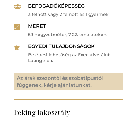
BEFOGADÓKÉPESSÉG

3 felnőtt vagy 2 felnőtt és 1 gyermek.
MÉRET

59 négyzetméter, 7-22. emeleteken.
EGYEDI TULAJDONSÁGOK

Belépési lehetőség az Executive Club
Lounge-ba.
Az árak szezontól és szobatípustól
függenek, kérje ajánlatunkat.
Peking lakosztály