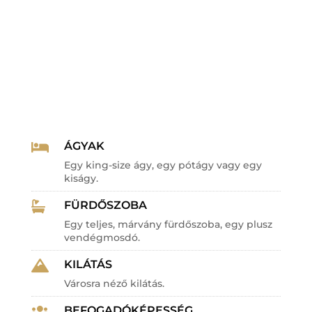
ÁGYAK

Egy king-size ágy, egy pótágy vagy egy
kiságy.
FÜRDŐSZOBA

Egy teljes, márvány fürdőszoba, egy plusz
vendégmosdó.
KILÁTÁS

Városra néző kilátás.
BEFOGADÓKÉPESSÉG
