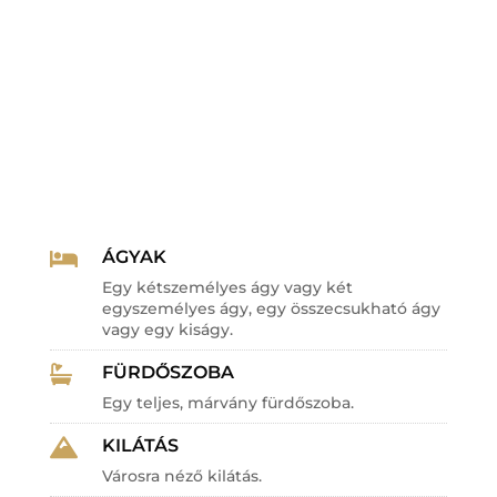
ÁGYAK

Egy kétszemélyes ágy vagy két
egyszemélyes ágy, egy összecsukható ágy
vagy egy kiságy.
FÜRDŐSZOBA

Egy teljes, márvány fürdőszoba.
KILÁTÁS

Városra néző kilátás.