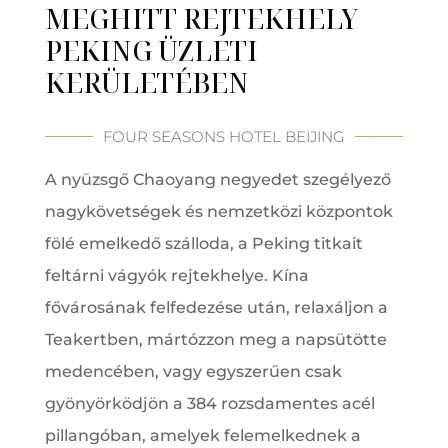
MEGHITT REJTEKHELY
PEKING ÜZLETI
KERÜLETÉBEN
FOUR SEASONS HOTEL BEIJING
A nyüzsgő Chaoyang negyedet szegélyező
nagykövetségek és nemzetközi központok
fölé emelkedő szálloda, a Peking titkait
feltárni vágyók rejtekhelye. Kína
fővárosának felfedezése után, relaxáljon a
Teakertben, mártózzon meg a napsütötte
medencében, vagy egyszerűen csak
gyönyörködjön a 384 rozsdamentes acél
pillangóban, amelyek felemelkednek a