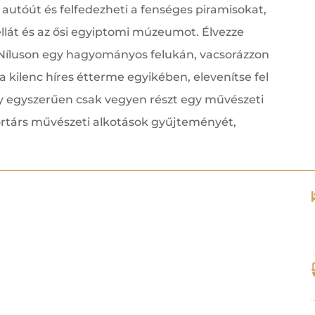
d autóút és felfedezheti a fenséges piramisokat,
dellát és az ősi egyiptomi múzeumot. Élvezze
a Níluson egy hagyományos felukán, vacsorázzon
a kilenc híres étterme egyikében, elevenítse fel
gy egyszerűen csak vegyen részt egy művészeti
ortárs művészeti alkotások gyűjteményét,