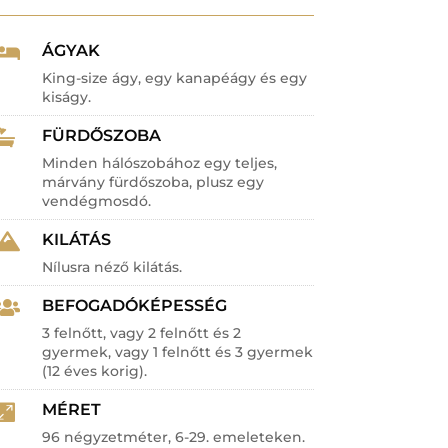
ÁGYAK

King-size ágy, egy kanapéágy és egy
kiságy.
FÜRDŐSZOBA

Minden hálószobához egy teljes,
márvány fürdőszoba, plusz egy
vendégmosdó.
KILÁTÁS

Nílusra néző kilátás.
BEFOGADÓKÉPESSÉG

3 felnőtt, vagy 2 felnőtt és 2
gyermek, vagy 1 felnőtt és 3 gyermek
(12 éves korig).
MÉRET

96 négyzetméter, 6-29. emeleteken.