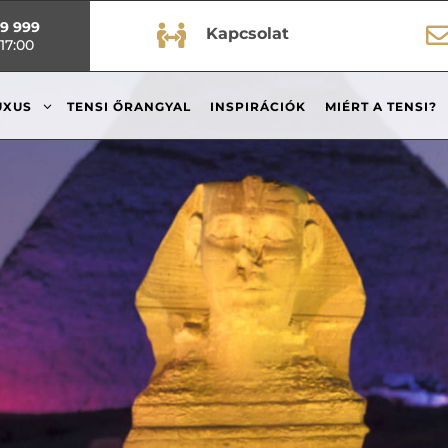
99 999

Kapcsolat
17:00
3
UXUS
TENSI ŐRANGYAL
INSPIRÁCIÓK
MIÉRT A TENSI?