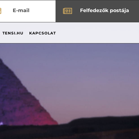


E-mail
Felfedezők postája
TENSI.HU
KAPCSOLAT