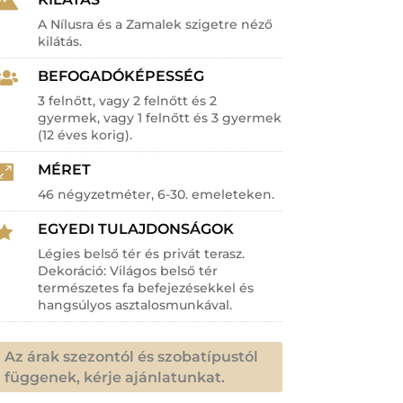

A Nílusra és a Zamalek szigetre néző
kilátás.
BEFOGADÓKÉPESSÉG

3 felnőtt, vagy 2 felnőtt és 2
gyermek, vagy 1 felnőtt és 3 gyermek
(12 éves korig).
MÉRET

46 négyzetméter, 6-30. emeleteken.
EGYEDI TULAJDONSÁGOK

Légies belső tér és privát terasz.
Dekoráció: Világos belső tér
természetes fa befejezésekkel és
hangsúlyos asztalosmunkával.
Az árak szezontól és szobatípustól
függenek, kérje ajánlatunkat.