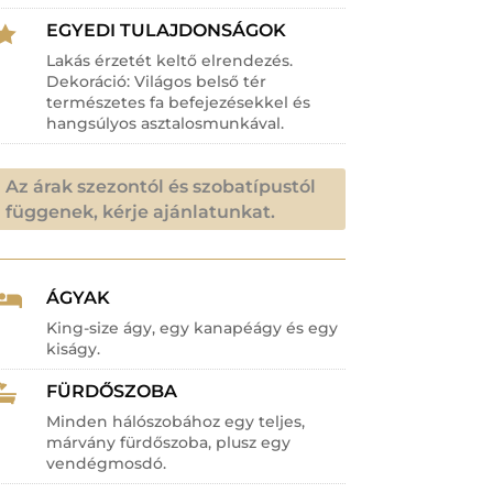
EGYEDI TULAJDONSÁGOK

Lakás érzetét keltő elrendezés.
Dekoráció: Világos belső tér
természetes fa befejezésekkel és
hangsúlyos asztalosmunkával.
Az árak szezontól és szobatípustól
függenek, kérje ajánlatunkat.
ÁGYAK

King-size ágy, egy kanapéágy és egy
kiságy.
FÜRDŐSZOBA

Minden hálószobához egy teljes,
márvány fürdőszoba, plusz egy
vendégmosdó.