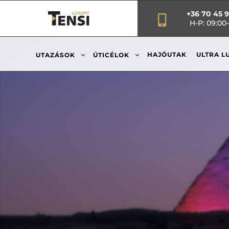
+36 70 45 

H-P: 09:00-
3
3
HAJÓUTAK
ULTRA L
UTAZÁSOK
ÚTICÉLOK