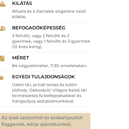
KILÁTÁS

Nílusra és a Zamalek szigetére néző
kilátás.
BEFOGADÓKÉPESSÉG

3 felnőtt, vagy 2 felnőtt és 2
gyermek, vagy 1 felnőtt és 3 gyermek
(12 éves korig).
MÉRET

84 négyzetméter, 7-30. emeleteken.
EGYEDI TULAJDONSÁGOK

Üzleti tér, privát terasz és külön
ülőhely. Dekoráció: Világos belső tér
természetes fa befejezésekkel és
hangsúlyos asztalosmunkával.
Az árak szezontól és szobatípustól
függenek, kérje ajánlatunkat.