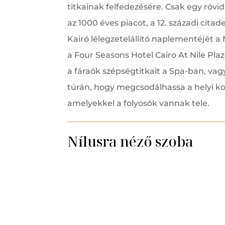
titkainak felfedezésére. Csak egy rövi
az 1000 éves piacot, a 12. századi cita
Kairó lélegzetelállító naplementéjét 
a Four Seasons Hotel Cairo At Nile Plaz
a fáraók szépségtitkait a Spa-ban, va
túrán, hogy megcsodálhassa a helyi k
amelyekkel a folyosók vannak tele.
Nílusra néző szoba