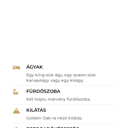
ÁGYAK

Egy king-size ágy, egy queen-size
kanapéágy vagy egy kiságy.
FÜRDŐSZOBA

Két teljes, márvány fürdőszoba.
KILÁTÁS

Golden Oak-ra néző kilátás.