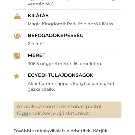
vendég WC.
KILÁTÁS

Magic Kingdom® Park felé néző kilátás.
BEFOGADÓKÉPESSÉG

2 felnőtt.
MÉRET

306.5 négyzetméter, 16. emeleten.
EGYEDI TULAJDONSÁGOK

Akár három nappali, konyhai kamra, két
gázkandalló.
Az árak szezontól és szobatípustól
függenek, kérje ajánlatunkat.
További szobák/villák is elérhetőek. Kérjük