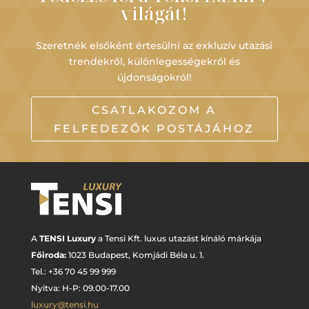
világát!
Szeretnék elsőként értesülni az exkluzív utazási
trendekről, különlegességekről és
újdonságokról!
CSATLAKOZOM A
FELFEDEZŐK POSTÁJÁHOZ
A
TENSI Luxury
a Tensi Kft. luxus utazást kínáló márkája
Főiroda:
1023 Budapest,
Komjádi Béla u. 1.
Tel.: +
36 70 45 99 999
Nyitva: H-P: 09.00-17.00
luxury@tensi.hu