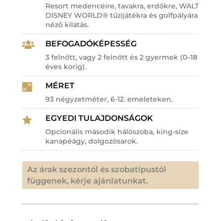
Resort medencéire, tavakra, erdőkre, WALT
DISNEY WORLD® tűzijátékra és golfpályára
néző kilátás.
BEFOGADÓKÉPESSÉG

3 felnőtt, vagy 2 felnőtt és 2 gyermek (0–18
éves korig).
MÉRET

93 négyzetméter, 6-12. emeleteken.
EGYEDI TULAJDONSÁGOK

Opcionális második hálószoba, king-size
kanapéágy, dolgozósarok.
Az árak szezontól és szobatípustól
függenek, kérje ajánlatunkat.