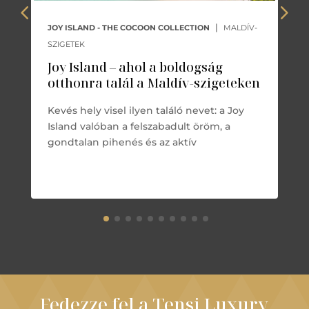
|
JOY ISLAND - THE COCOON COLLECTION
MALDÍV-
SZIGETEK
Joy Island – ahol a boldogság
otthonra talál a Maldív-szigeteken
Kevés hely visel ilyen találó nevet: a Joy
Island valóban a felszabadult öröm, a
gondtalan pihenés és az aktív
Fedezze fel a Tensi Luxury