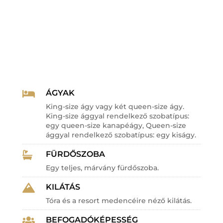
ÁGYAK

King-size ágy vagy két queen-size ágy.
King-size ággyal rendelkező szobatípus:
egy queen-size kanapéágy, Queen-size
ággyal rendelkező szobatípus: egy kiságy.
FÜRDŐSZOBA

Egy teljes, márvány fürdőszoba.
KILÁTÁS

Tóra és a resort medencéire néző kilátás.
BEFOGADÓKÉPESSÉG
