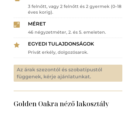
3 felnőtt, vagy 2 felnőtt és 2 gyermek (0–18
éves korig).
MÉRET

46 négyzetméter, 2. és 5. emeleten.
EGYEDI TULAJDONSÁGOK

Privát erkély, dolgozósarok.
Az árak szezontól és szobatípustól
függenek, kérje ajánlatunkat.
Golden Oakra néző lakosztály