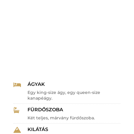
ÁGYAK

Egy king-size ágy, egy queen-size
kanapéágy.
FÜRDŐSZOBA

Két teljes, márvány fürdőszoba.
KILÁTÁS
