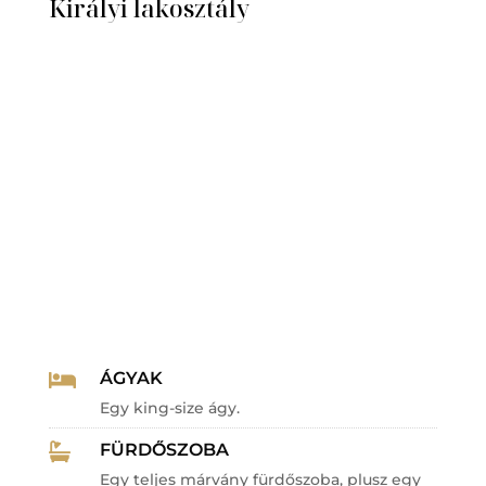
Királyi lakosztály
ÁGYAK

Egy king-size ágy.
FÜRDŐSZOBA

Egy teljes márvány fürdőszoba, plusz egy