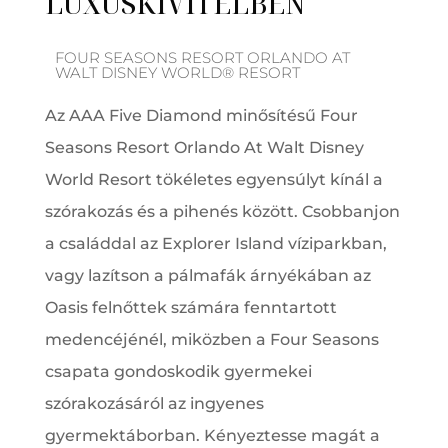
LUXUSKIVITELBEN
FOUR SEASONS RESORT ORLANDO AT
WALT DISNEY WORLD® RESORT
Az AAA Five Diamond minősítésű Four
Seasons Resort Orlando At Walt Disney
World Resort tökéletes egyensúlyt kínál a
szórakozás és a pihenés között. Csobbanjon
a családdal az Explorer Island víziparkban,
vagy lazítson a pálmafák árnyékában az
Oasis felnőttek számára fenntartott
medencéjénél, miközben a Four Seasons
csapata gondoskodik gyermekei
szórakozásáról az ingyenes
gyermektáborban. Kényeztesse magát a