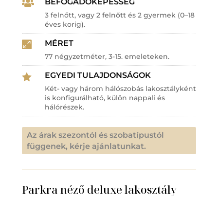
BEFOGADÓKÉPESSÉG

3 felnőtt, vagy 2 felnőtt és 2 gyermek (0–18
éves korig).
MÉRET

77 négyzetméter, 3-15. emeleteken.
EGYEDI TULAJDONSÁGOK

Két- vagy három hálószobás lakosztályként
is konfigurálható, külön nappali és
hálórészek.
Az árak szezontól és szobatípustól
függenek, kérje ajánlatunkat.
Parkra néző deluxe lakosztály