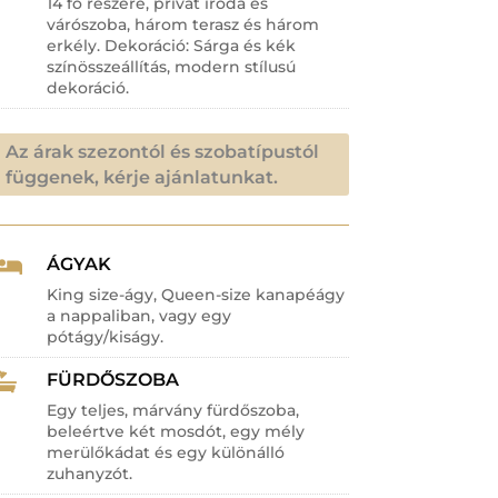
14 fő részére, privát iroda és
várószoba, három terasz és három
erkély. Dekoráció: Sárga és kék
színösszeállítás, modern stílusú
dekoráció.
Az árak szezontól és szobatípustól
függenek, kérje ajánlatunkat.
ÁGYAK

King size-ágy, Queen-size kanapéágy
a nappaliban, vagy egy
pótágy/kiságy.
FÜRDŐSZOBA

Egy teljes, márvány fürdőszoba,
beleértve két mosdót, egy mély
merülőkádat és egy különálló
zuhanyzót.