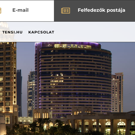


E-mail
Felfedezők postája
TENSI.HU
KAPCSOLAT