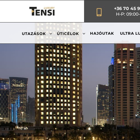
+36 70 45 

H-P: 09:00-
3
3
HAJÓUTAK
ULTRA L
UTAZÁSOK
ÚTICÉLOK