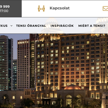
99 999

Kapcsolat
17:00
3
UXUS
TENSI ŐRANGYAL
INSPIRÁCIÓK
MIÉRT A TENSI?