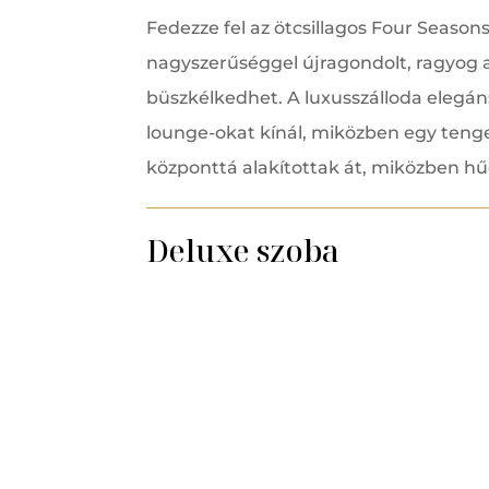
Fedezze fel az ötcsillagos Four Seaso
nagyszerűséggel újragondolt, ragyog a
büszkélkedhet. A luxusszálloda elegáns
lounge-okat kínál, miközben egy tenge
központtá alakítottak át, miközben h
Deluxe szoba