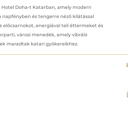
ns Hotel Doha-t Katarban, amely modern
 napfényben és tengerre néző kilátással
 előcsarnokot, energiával teli éttermeket és
rparti, városi menedék, amely vibráló
űek maradtak katari gyökereikhez.