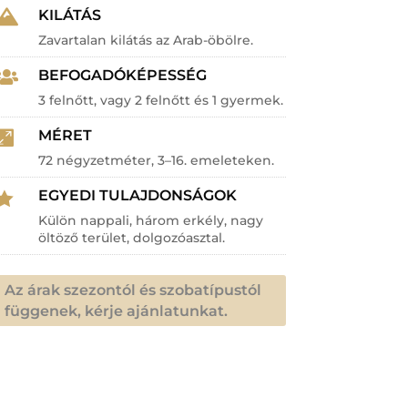
KILÁTÁS

Zavartalan kilátás az Arab-öbölre.
BEFOGADÓKÉPESSÉG

3 felnőtt, vagy 2 felnőtt és 1 gyermek.
MÉRET

72 négyzetméter, 3–16. emeleteken.
EGYEDI TULAJDONSÁGOK

Külön nappali, három erkély, nagy
öltöző terület, dolgozóasztal.
Az árak szezontól és szobatípustól
függenek, kérje ajánlatunkat.