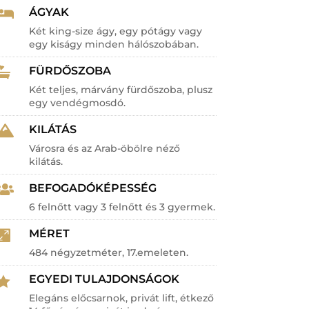
ÁGYAK

Két king-size ágy, egy pótágy vagy
egy kiságy minden hálószobában.
FÜRDŐSZOBA

Két teljes, márvány fürdőszoba, plusz
egy vendégmosdó.
KILÁTÁS

Városra és az Arab-öbölre néző
kilátás.
BEFOGADÓKÉPESSÉG

6 felnőtt vagy 3 felnőtt és 3 gyermek.
MÉRET

484 négyzetméter, 17.emeleten.
EGYEDI TULAJDONSÁGOK

Elegáns előcsarnok, privát lift, étkező