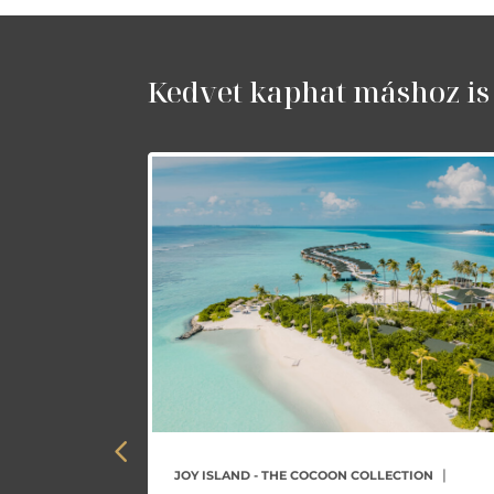
Kedvet kaphat máshoz is
|
ANZIBÁR
JOY ISLAND - THE COCOON COLLECTION