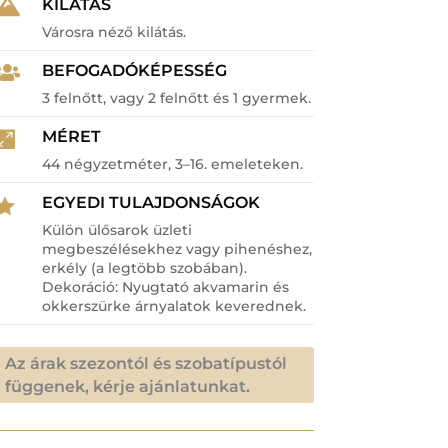
KILÁTÁS

Városra néző kilátás.
BEFOGADÓKÉPESSÉG

3 felnőtt, vagy 2 felnőtt és 1 gyermek.
MÉRET

44 négyzetméter, 3–16. emeleteken.
EGYEDI TULAJDONSÁGOK

Külön ülősarok üzleti
megbeszélésekhez vagy pihenéshez,
erkély (a legtöbb szobában).
Dekoráció: Nyugtató akvamarin és
okkerszürke árnyalatok keverednek.
Az árak szezontól és szobatípustól
függenek, kérje ajánlatunkat.