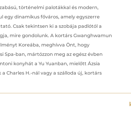
zabású, történelmi palotákkal és modern,
öul egy dinamikus főváros, amely egyszerre
tó. Csak tekintsen ki a szobája padlótól a
 fogja, mire gondolunk. A kortárs Gwanghwamun
s élményt Koreába, meghívva Önt, hogy
osi Spa-ban, mártózzon meg az egész évben
ntoni konyhát a Yu Yuanban, mielőtt Ázsia
 Charles H.-nál vagy a szálloda új, kortárs