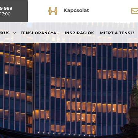
99 999

Kapcsolat
17:00
3
UXUS
TENSI ŐRANGYAL
INSPIRÁCIÓK
MIÉRT A TENSI?