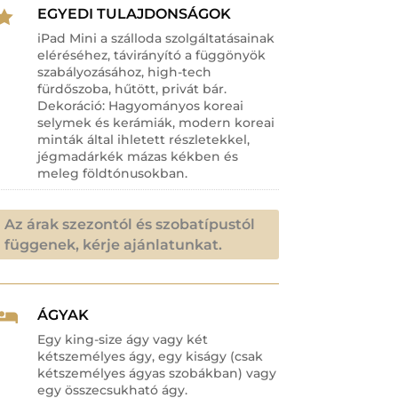
EGYEDI TULAJDONSÁGOK

iPad Mini a szálloda szolgáltatásainak
eléréséhez, távirányító a függönyök
szabályozásához, high-tech
fürdőszoba, hűtött, privát bár.
Dekoráció: Hagyományos koreai
selymek és kerámiák, modern koreai
minták által ihletett részletekkel,
jégmadárkék mázas kékben és
meleg földtónusokban.
Az árak szezontól és szobatípustól
függenek, kérje ajánlatunkat.
ÁGYAK

Egy king-size ágy vagy két
kétszemélyes ágy, egy kiságy (csak
kétszemélyes ágyas szobákban) vagy
egy összecsukható ágy.