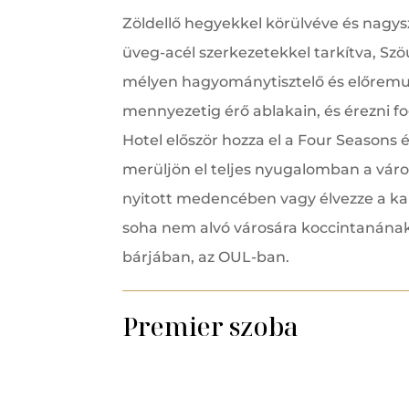
Zöldellő hegyekkel körülvéve és nagys
üveg-acél szerkezetekkel tarkítva, Sz
mélyen hagyománytisztelő és előremuta
mennyezetig érő ablakain, és érezni
Hotel először hozza el a Four Season
merüljön el teljes nyugalomban a vár
nyitott medencében vagy élvezze a ka
soha nem alvó városára koccintanának a
bárjában, az OUL-ban.
Premier szoba