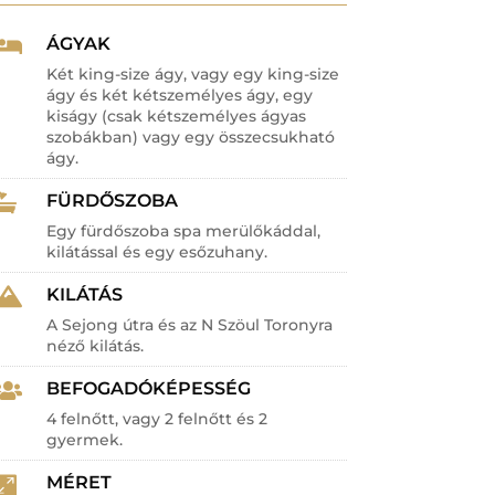
ÁGYAK

Két king-size ágy, vagy egy king-size
ágy és két kétszemélyes ágy, egy
kiságy (csak kétszemélyes ágyas
szobákban) vagy egy összecsukható
ágy.
FÜRDŐSZOBA

Egy fürdőszoba spa merülőkáddal,
kilátással és egy esőzuhany.
KILÁTÁS

A Sejong útra és az N Szöul Toronyra
néző kilátás.
BEFOGADÓKÉPESSÉG

4 felnőtt, vagy 2 felnőtt és 2
gyermek.
MÉRET
