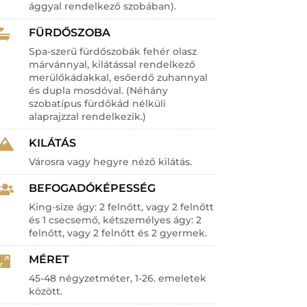
ággyal rendelkező szobában).
FÜRDŐSZOBA

Spa-szerű fürdőszobák fehér olasz
márvánnyal, kilátással rendelkező
merülőkádakkal, esőerdő zuhannyal
és dupla mosdóval. (Néhány
szobatípus fürdőkád nélküli
alaprajzzal rendelkezik.)
KILÁTÁS

Városra vagy hegyre néző kilátás.
BEFOGADÓKÉPESSÉG

King-size ágy: 2 felnőtt, vagy 2 felnőtt
és 1 csecsemő, kétszemélyes ágy: 2
felnőtt, vagy 2 felnőtt és 2 gyermek.
MÉRET

45-48 négyzetméter, 1-26. emeletek
között.