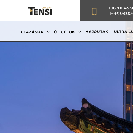
+36 70 45 

H-P: 09:00-
3
3
HAJÓUTAK
ULTRA L
UTAZÁSOK
ÚTICÉLOK