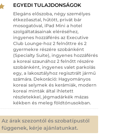
EGYEDI TULAJDONSÁGOK

Elegáns előszoba, négy személyes
étkezőasztal, hűtött, privát bár
mosogatóval, iPad Mini a hotel
szolgáltatásainak eléréséhez,
ingyenes hozzáférés az Executive
Club Lounge-hoz 2 felnőttre és 2
gyermekre részére szobánként
(Specialty Suite), ingyenes hozzáférés
a koreai szaunához 2 felnőtt részére
szobánként, ingyenes valet parkolás
egy, a lakosztályhoz regisztrált jármű
számára. Dekoráció: Hagyományos
koreai selymek és kerámiák, modern
koreai minták által ihletett
részletekkel, jégmadárkék mázas
kékben és meleg földtónusokban.
Az árak szezontól és szobatípustól
függenek, kérje ajánlatunkat.