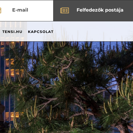


E-mail
Felfedezők postája
TENSI.HU
KAPCSOLAT