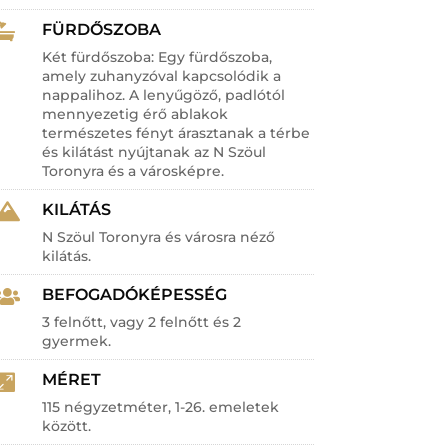
FÜRDŐSZOBA

Két fürdőszoba: Egy fürdőszoba,
amely zuhanyzóval kapcsolódik a
nappalihoz. A lenyűgöző, padlótól
mennyezetig érő ablakok
természetes fényt árasztanak a térbe
és kilátást nyújtanak az N Szöul
Toronyra és a városképre.
KILÁTÁS

N Szöul Toronyra és városra néző
kilátás.
BEFOGADÓKÉPESSÉG

3 felnőtt, vagy 2 felnőtt és 2
gyermek.
MÉRET

115 négyzetméter, 1-26. emeletek
között.