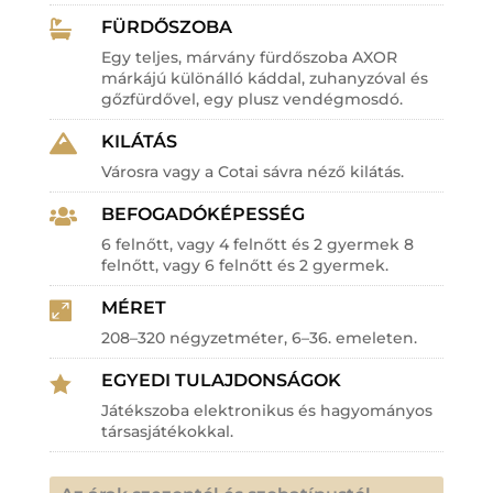
FÜRDŐSZOBA

Egy teljes, márvány fürdőszoba AXOR
márkájú különálló káddal, zuhanyzóval és
gőzfürdővel, egy plusz vendégmosdó.
KILÁTÁS

Városra vagy a Cotai sávra néző kilátás.
BEFOGADÓKÉPESSÉG

6 felnőtt, vagy 4 felnőtt és 2 gyermek 8
felnőtt, vagy 6 felnőtt és 2 gyermek.
MÉRET

208–320 négyzetméter, 6–36. emeleten.
EGYEDI TULAJDONSÁGOK

Játékszoba elektronikus és hagyományos
társasjátékokkal.