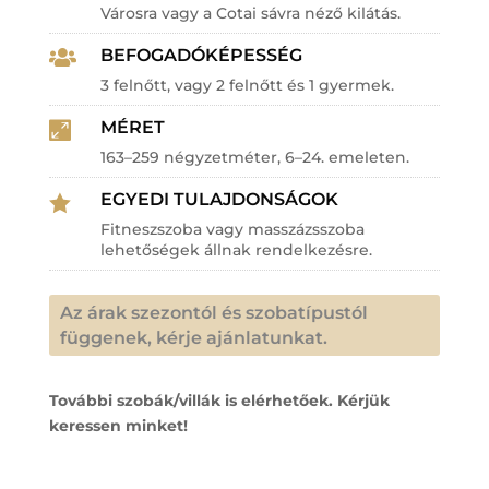
Városra vagy a Cotai sávra néző kilátás.
BEFOGADÓKÉPESSÉG

3 felnőtt, vagy 2 felnőtt és 1 gyermek.
MÉRET

163–259 négyzetméter, 6–24. emeleten.
EGYEDI TULAJDONSÁGOK

Fitneszszoba vagy masszázsszoba
lehetőségek állnak rendelkezésre.
Az árak szezontól és szobatípustól
függenek, kérje ajánlatunkat.
További szobák/villák is elérhetőek. Kérjük
keressen minket!