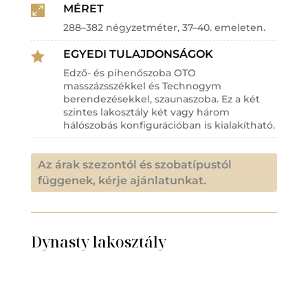
MÉRET

288–382 négyzetméter, 37–40. emeleten.
EGYEDI TULAJDONSÁGOK

Edző- és pihenőszoba OTO
masszázsszékkel és Technogym
berendezésekkel, szaunaszoba. Ez a két
szintes lakosztály két vagy három
hálószobás konfigurációban is kialakítható.
Az árak szezontól és szobatípustól
függenek, kérje ajánlatunkat.
Dynasty lakosztály