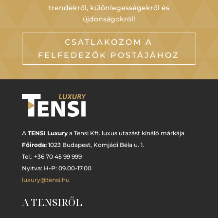
trendekről, különlegességekről és
újdonságokról!
CSATLAKOZOM A
FELFEDEZŐK POSTÁJÁHOZ
A
TENSI Luxury
a Tensi Kft. luxus utazást kínáló márkája
Főiroda:
1023 Budapest,
Komjádi Béla u. 1.
Tel.: +
36 70 45 99 999
Nyitva: H-P: 09.00-17.00
luxury@tensi.hu
A TENSIRŐL