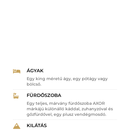
ÁGYAK

Egy king méretű ágy, egy pótágy vagy
bölcső.
FÜRDŐSZOBA

Egy teljes, márvány fürdőszoba AXOR
márkájú különálló káddal, zuhanyzóval és
gőzfürdővel, egy plusz vendégmosdó.
KILÁTÁS
