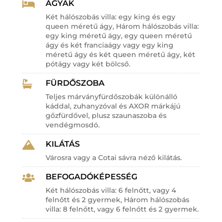
ÁGYAK

Két hálószobás villa: egy king és egy
queen méretű ágy, Három hálószobás villa:
egy king méretű ágy, egy queen méretű
ágy és két franciaágy vagy egy king
méretű ágy és két queen méretű ágy, két
pótágy vagy két bölcső.
FÜRDŐSZOBA

Teljes márványfürdőszobák különálló
káddal, zuhanyzóval és AXOR márkájú
gőzfürdővel, plusz szaunaszoba és
vendégmosdó.
KILÁTÁS

Városra vagy a Cotai sávra néző kilátás.
BEFOGADÓKÉPESSÉG

Két hálószobás villa: 6 felnőtt, vagy 4
felnőtt és 2 gyermek, Három hálószobás
villa: 8 felnőtt, vagy 6 felnőtt és 2 gyermek.