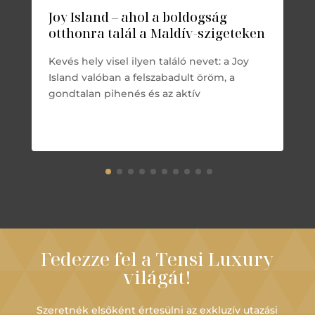
Joy Island – ahol a boldogság
otthonra talál a Maldív-szigeteken
Kevés hely visel ilyen találó nevet: a Joy
Island valóban a felszabadult öröm, a
gondtalan pihenés és az aktív
Fedezze fel a Tensi Luxury
világát!
Szeretnék elsőként értesülni az exkluzív utazási