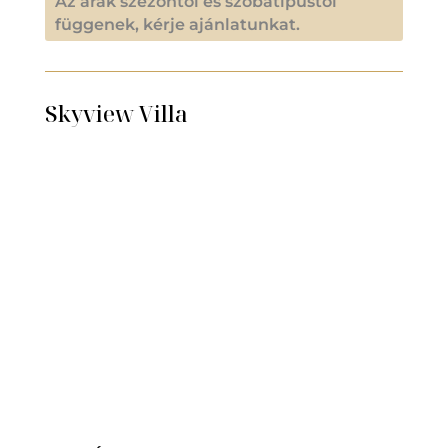
Az árak szezontól és szobatípustól
függenek, kérje ajánlatunkat.
Skyview Villa