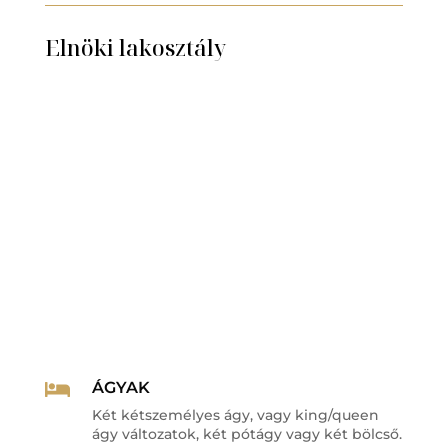
Elnöki lakosztály
ÁGYAK

Két kétszemélyes ágy, vagy king/queen
ágy változatok, két pótágy vagy két bölcső.